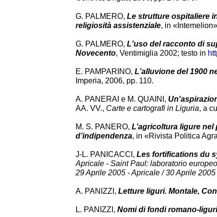
G. PALMERO,
Le strutture ospitaliere
religiosità assistenziale
, in «Intemelion»
G. PALMERO,
L'uso del racconto di su
Novecento
, Ventimiglia 2002; testo in
ht
E. PAMPARINO,
L'alluvione del 1900 ne
Imperia, 2006, pp. 110.
A. PANERAI e M. QUAINI,
Un'aspirazion
AA. VV.,
Carte e cartografi in Liguria
, a c
M. S. PANERO,
L’agricoltura ligure ne
d’indipendenza
, in «Rivista Politica Agrar
J-L. PANICACCI,
Les fortifications du
Apricale - Saint Paul: laboratorio europeo
29 Aprile 2005 - Apricale / 30 Aprile 2005
A. PANIZZI,
Letture liguri. Montale, Co
L. PANIZZI,
Nomi di fondi romano-ligur