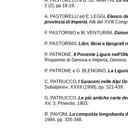
A. PASTORELLI e B. DE MARTIN,
Le mi
2 (2), pp.18-19.
A. PASTORELLI ed E. LEGGI,
Elenco del
provincia di Imperia
, Atti del XVIII Con
F. PASTORINO e M. VENTURINI,
Dizion
P. PASTORINO,
Libri, librai e tipografi
P. PATRONE,
Il Ponente Ligure nell'O
Risparmio di Genova e Imperia, Genova,
P. PATRONE e G. BLENGINO,
La Liguri
C. PATRUCCO,
I Saraceni nelle Alpi O
Subalpino», XXXII (1908), pp. 321-439.
G. PATRUCCO,
Le più antiche carte d
XV, 3, Pinerolo, 1903.
R. PAVONI,
La conquista longobarda de
1984, pp. 335-348.