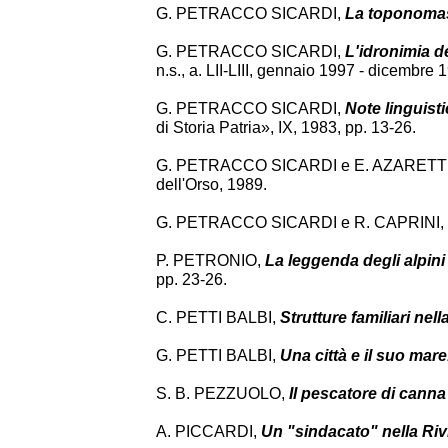
G. PETRACCO SICARDI,
La toponomas
G. PETRACCO SICARDI,
L'idronimia d
n.s., a. LII-LIII, gennaio 1997 - dicembre 
G. PETRACCO SICARDI,
Note linguist
di Storia Patria», IX, 1983, pp. 13-26.
G. PETRACCO SICARDI e E. AZARETT
dell'Orso, 1989.
G. PETRACCO SICARDI e R. CAPRINI,
P. PETRONIO,
La leggenda degli alpini
pp. 23-26.
C. PETTI BALBI,
Strutture familiari nel
G. PETTI BALBI,
Una città e il suo ma
S. B. PEZZUOLO,
Il pescatore di canna 
A. PICCARDI,
Un "sindacato" nella Riv