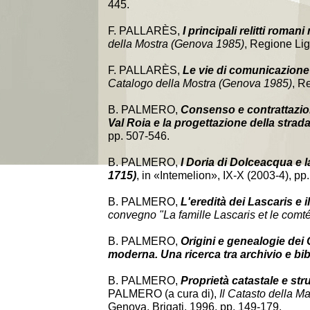
445.
F. PALLARÈS,
I principali relitti roman
della Mostra (Genova 1985)
, Regione Li
F. PALLARÈS,
Le vie di comunicazione 
Catalogo della Mostra (Genova 1985)
, R
B. PALMERO,
Consenso e contrattazione
Val Roia e la progettazione della strad
pp. 507-546.
B. PALMERO,
I Doria di Dolceacqua e la
1715)
, in «Intemelion», IX-X (2003-4), pp
B. PALMERO,
L'eredità dei Lascaris e 
convegno "La famille Lascaris et le comté
B. PALMERO,
Origini e genealogie dei C
moderna. Una ricerca tra archivio e bib
B. PALMERO,
Proprietà catastale e stru
PALMERO (a cura di),
Il Catasto della Ma
Genova, Brigati, 1996, pp. 149-179.