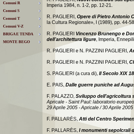
Comuni R
Imperia 1984, n. 1-2, pp. 12-21.
Comuni S
R. PAGLIERI,
Opere di Pietro Antonio 
Comuni T
la Cultura Regionale», I (1989), pp. 44-
Comuni V-Z
R. PAGLIERI
Vincenzo Brunengo e Domen
BRIGA E TENDA
dell’architettura ligure
, Imperia, Ennepil
MONTE BEGO
R. PAGLIERI e N. PAZZINI PAGLIERI,
Ar
R. PAGLIERI e N. PAZZINI PAGLIERI,
Ch
S. PAGLIERI (a cura di),
Il Secolo XIX 1
E. PAIS,
Dalle guerre puniche ad Augu
F. PALAZZO,
Sviluppo dell'agricoltura s
Apricale - Saint Paul: laboratorio europeo
29 Aprile 2005 - Apricale / 30 Aprile 2005
F. PALLARÈS,
Atti del Centro Sperime
F. PALLARÈS,
I monumenti sepolcrali d