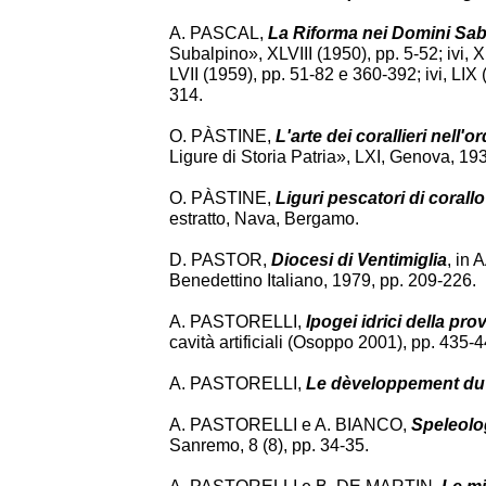
A. PASCAL,
La Riforma nei Domini Saba
Subalpino», XLVIII (1950), pp. 5-52; ivi, X
LVII (1959), pp. 51-82 e 360-392; ivi, LIX 
314.
O. PÀSTINE,
L'arte dei corallieri nell
Ligure di Storia Patria», LXI, Genova, 19
O. PÀSTINE,
Liguri pescatori di corallo
estratto, Nava, Bergamo.
D. PASTOR,
Diocesi di Ventimiglia
, in 
Benedettino Italiano, 1979, pp. 209-226.
A. PASTORELLI,
Ipogei idrici della pro
cavità artificiali (Osoppo 2001), pp. 435-4
A. PASTORELLI,
Le dèveloppement du
A. PASTORELLI e A. BIANCO,
Speleolog
Sanremo, 8 (8), pp. 34-35.