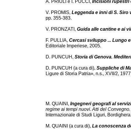
A. PRIULI e I. PUCCI,
Incisioni rupestri
V. PROMIS,
Leggenda e inni di S. Sir
pp. 355-383.
V. PRONZATI,
Guida alle cantine e ai vi
F. PULLIA,
Cercasi sviluppo ... Lungo e 
Editoriale Imperiese, 2005.
D. PUNCUH,
Storia di Genova. Mediter
D. PUNCUH (a cura di),
Suppliche di Mar
Ligure di Storia Patria», n.s., XVII/2, 197
M. QUAINI,
Ingegneri geografi al servi
regime ai tempi nuovi. Atti del Convegn
Internazionale di Studi Liguri, Bordighera
M. QUAINI (a cura di),
La conoscenza del