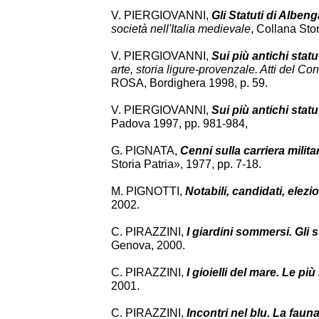
V. PIERGIOVANNI,
Gli Statuti di Albeng
società nell'Italia medievale
, Collana Sto
V. PIERGIOVANNI,
Sui più antichi stat
arte, storia ligure-provenzale. Atti del 
ROSA, Bordighera 1998, p. 59.
V. PIERGIOVANNI,
Sui più antichi statu
Padova 1997, pp. 981-984,
G. PIGNATA,
Cenni sulla carriera milita
Storia Patria», 1977, pp. 7-18.
M. PIGNOTTI,
Notabili, candidati, elezio
2002.
C. PIRAZZINI,
I giardini sommersi. Gli 
Genova, 2000.
C. PIRAZZINI,
I gioielli del mare. Le pi
2001.
C. PIRAZZINI,
Incontri nel blu. La faun