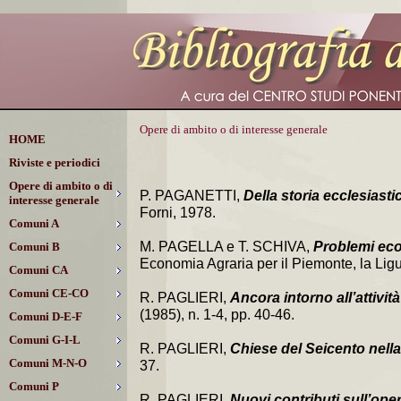
Opere di ambito o di interesse generale
HOME
Riviste e periodici
Opere di ambito o di
P. PAGANETTI,
Della storia ecclesiastic
interesse generale
Forni, 1978.
Comuni A
M. PAGELLA e T. SCHIVA,
Problemi econ
Comuni B
Economia Agraria per il Piemonte, la Ligu
Comuni CA
Comuni CE-CO
R. PAGLIERI,
Ancora intorno all’attivi
(1985), n. 1-4, pp. 40-46.
Comuni D-E-F
Comuni G-I-L
R. PAGLIERI,
Chiese del Seicento nella
Comuni M-N-O
37.
Comuni P
R. PAGLIERI,
Nuovi contributi sull’op