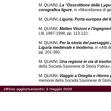
M. QUAINI,
La “Descrittione della Lygur
corografica ligure
, in «Miscellanea di ge
M. QUAINI,
Liguria. Porta europea del 
M. QUAINI,
Matteo Vinzoni e l'ingegneri
LIII, 1997-1998, pp. 113-122.
M. QUAINI,
Per la storia del paesaggio a
Liguria medievale e moderna
, in «Atti 
pp. 201-360.
M. QUAINI,
Una regione in via di trasfo
della Società Savonese di Storia Patria»,
M. QUAINI,
Viaggio a Oneglia e ritorno 
memorie della Società Savonese di Stori
N. A. QUEFFELEC,
Actes du I Colloque 
ligurien (Nice, sept. 1986)
, Nice 1989.