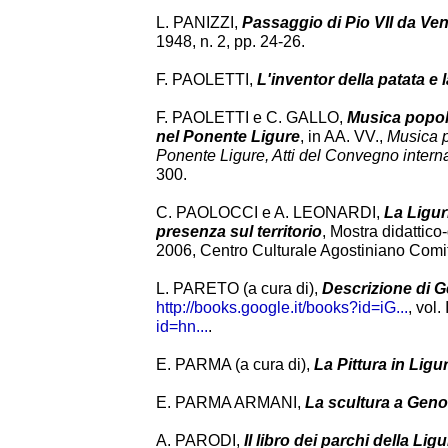
L. PANIZZI,
Passaggio di Pio VII da Ve
1948, n. 2, pp. 24-26.
F. PAOLETTI,
L'inventor della patata e 
F. PAOLETTI e C. GALLO,
Musica popola
nel Ponente Ligure
, in AA. VV.,
Musica p
Ponente Ligure, Atti del Convegno interna
300.
C. PAOLOCCI e A. LEONARDI,
La Liguri
presenza sul territorio
, Mostra didatti
2006, Centro Culturale Agostiniano Comi
L. PARETO (a cura di),
Descrizione di 
http://books.google.it/books?id=iG...
, vol. 
id=hn...
.
E. PARMA (a cura di),
La Pittura in Ligu
E. PARMA ARMANI,
La scultura a Geno
A. PARODI,
Il libro dei parchi della Ligu