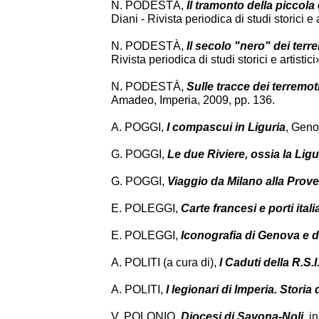
N. PODESTÀ,
Il tramonto della piccola
Diani - Rivista periodica di studi storici e 
N. PODESTÀ,
Il secolo "nero" dei terr
Rivista periodica di studi storici e artistic
N. PODESTÀ,
Sulle tracce dei terremot
Amadeo, Imperia, 2009, pp. 136.
A. POGGI,
I compascui in Liguria
, Geno
G. POGGI,
Le due Riviere, ossia la Lig
G. POGGI,
Viaggio da Milano alla Prov
E. POLEGGI,
Carte francesi e porti ital
E. POLEGGI,
Iconografia di Genova e de
A. POLITI (a cura di),
I Caduti della R.S.
A. POLITI,
I legionari di Imperia. Stori
V. POLONIO,
Diocesi di Savona-Noli
, i