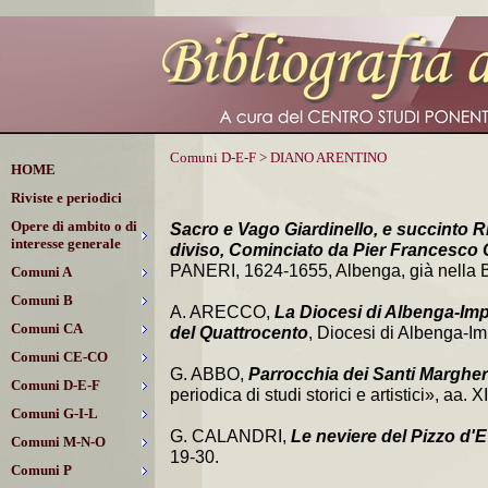
Comuni D-E-F > DIANO ARENTINO
HOME
Riviste e periodici
Opere di ambito o di
Sacro e Vago Giardinello, e succinto R
interesse generale
diviso, Cominciato da Pier Francesco
PANERI, 1624-1655, Albenga, già nella Bib
Comuni A
Comuni B
A. ARECCO,
La Diocesi di Albenga-Imper
Comuni CA
del Quattrocento
, Diocesi di Albenga-Im
Comuni CE-CO
G. ABBO,
Parrocchia dei Santi Margher
Comuni D-E-F
periodica di studi storici e artistici», aa.
Comuni G-I-L
G. CALANDRI,
Le neviere del Pizzo d'E
Comuni M-N-O
19-30.
Comuni P