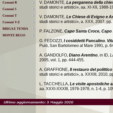
V. DAMONTE,
La perganena della chie
Comuni R
studi storici e artistici», aa. XI-XII, 1988-
Comuni S
Comuni T
V. DAMONTE,
Le Chiese di Evigno e A
studi storici e artistici», a. XXX, 2007, pp.
Comuni V-Z
BRIGA E TENDA
P. FALZONE,
Capo Santa Croce, Capo 
MONTE BEGO
G. FEDOZZI,
I cosiddetti Pancalino. Vit
Puiö, San Bartolomeo al Mare 1991, p. 6
A. GANDOLFO,
Diano Arentino
, in ID,
L
2005, vol. 1, pp. 444-455.
A. GRAFFIONE,
Il restauro del politti
studi storici e artistici», a. XXXIII, 2010, p
L. TACCHELLA,
Le visite apostoliche a
aa. XXXI-XXXIII, 1976-1978, n. 1-4, p. 10