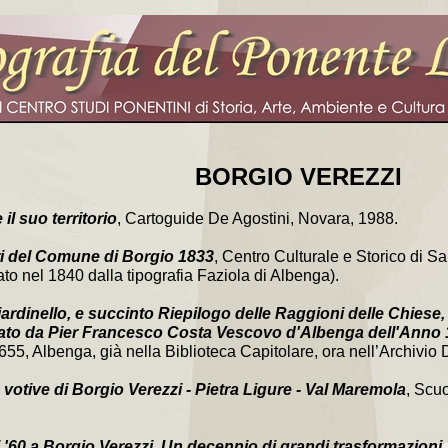
BORGIO VEREZZI
il suo territorio
, Cartoguide De Agostini, Novara, 1988.
i del Comune di Borgio 1833
, Centro Culturale e Storico di Sa
ato nel 1840 dalla tipografia Faziola di Albenga).
ardinello, e succinto Riepilogo delle Raggioni delle Chiese,
iato da Pier Francesco Costa Vescovo d'Albenga dell'Anno
5, Albenga, già nella Biblioteca Capitolare, ora nell’Archivio 
 votive di Borgio Verezzi - Pietra Ligure - Val Maremola
, Scuo
i '60 a Borgio Verezzi. Un decennio di grandi trasformazioni