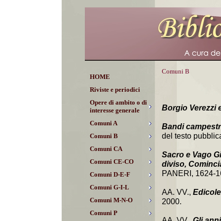
Comuni B
HOME
Riviste e periodici
Opere di ambito o di
Borgio Verezzi e 
interesse generale
Comuni A
Bandi campestr
del testo pubblic
Comuni B
Comuni CA
Sacro e Vago Gi
Comuni CE-CO
diviso, Cominc
PANERI, 1624-165
Comuni D-E-F
Comuni G-I-L
AA. VV.,
Edicole
Comuni M-N-O
2000.
Comuni P
AA. VV.,
Gli ann