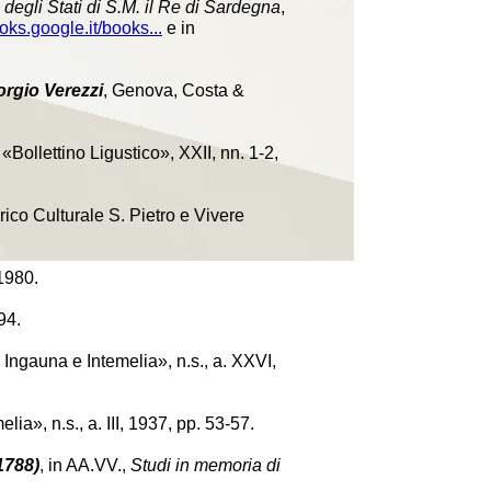
degli Stati di S.M. il Re di Sardegna
,
ooks.google.it/books...
e in
orgio Verezzi
, Genova, Costa &
n «Bollettino Ligustico», XXII, nn. 1-2,
ico Culturale S. Pietro e Vivere
1980.
94.
a Ingauna e Intemelia», n.s., a. XXVI,
lia», n.s., a. III, 1937, pp. 53-57.
1788)
, in AA.VV.,
Studi in memoria di