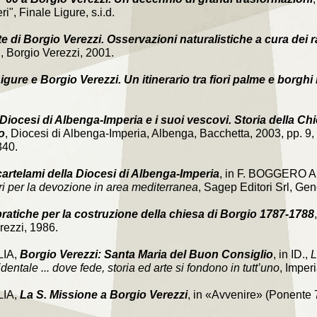
ri", Finale Ligure, s.i.d.
te di Borgio Verezzi. Osservazioni naturalistiche a cura dei 
, Borgio Verezzi, 2001.
Ligure e Borgio Verezzi. Un itinerario tra fiori palme e borghi
Diocesi di Albenga-Imperia e i suoi vescovi. Storia della Chie
o
, Diocesi di Albenga-Imperia, Albenga, Bacchetta, 2003, pp. 9, 
340.
 cartelami della Diocesi di Albenga-Imperia
, in F. BOGGERO A.
ri per la devozione in area mediterranea
, Sagep Editori Srl, Gen
pratiche per la costruzione della chiesa di Borgio 1787-1788
rezzi, 1986.
LIA,
Borgio Verezzi: Santa Maria del Buon Consiglio
, in ID.,
L
dentale ... dove fede, storia ed arte si fondono in tutt’uno
, Imper
LIA,
La S. Missione a Borgio
Verezzi
, in «Avvenire» (Ponente 7