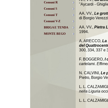
Comuni R
"Aycardi - Ghiglie
Comuni S
AA. VV.,
Le grot
Comuni T
di Borgio Verezzi
Comuni V-Z
AA. VV.,
Pietra 
BRIGA E TENDA
1994.
MONTE BEGO
A. ARECCO,
La 
del Quattrocent
300, 334, 337 e 
F. BOGGERO,
I
cartelami. Effime
N. CALVINI,
Le 
Pietro, Borgio Ve
L. L. CALZAMIG
nella Liguria occi
L. L. CALZAMIG