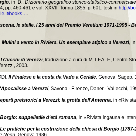
rgio,
in ID.,
Dizionario geografico storico-statistico-commerciale 
34, pp. 460-461 e vol. XXVII, Torino 1855, p. 601; testi in
http://b
gle.it/books…
.
scena, le stelle. I 25 anni del Premio Veretium 1971-1995 - B
,
Mulini a vento in Riviera. Un esemplare atipico a Verezzi
, i
,
I Cucchi di Verezzi
, traduzione a cura di M. LEALE, Centro Stor
Verezzi, 2003.
ODI,
Il Finalese e la costa da Vado a Ceriale
, Genova, Sagep, 
'Apocalisse a Verezzi
, Savona - Firenze, Daner - Vallecchi, 19
eperti preistorici a Verezzi: la grotta dell'Antenna
, in «Rivist
Borgio: suppelletile d'età romana
, in «Rivista Ingauna e Inteme
Le pratiche per la costruzione della chiesa di Borgio (1787-
e Negri
, Genova 1986.