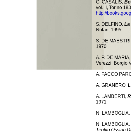
G. CASALIS,
Bo
vol. II, Torino 18
http://books.goo
S. DELFINO,
La 
Nolan, 1995.
S. DE MAESTRI
1970.
A. P. DE MARIA
Verezzi, Borgio 
A. FACCO PAR
A. GRANERO,
L
A. LAMBERTI,
R
1971.
N. LAMBOGLIA,
N. LAMBOGLIA,
Teofilo Ossian D