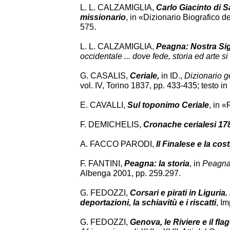
L. L. CALZAMIGLIA,
Carlo Giacinto di 
missionario
, in «Dizionario Biografico de
575.
L. L. CALZAMIGLIA,
Peagna: Nostra Sig
occidentale ... dove fede, storia ed arte si
G. CASALIS,
Ceriale,
in ID.,
Dizionario ge
vol. IV, Torino 1837, pp. 433-435; testo in
E. CAVALLI,
Sul toponimo Ceriale
, in «
F. DEMICHELIS,
Cronache cerialesi 17
A. FACCO PARODI,
Il Finalese e la cos
F. FANTINI,
Peagna: la storia
, in
Peagna 
Albenga 2001, pp. 259.297.
G. FEDOZZI,
Corsari e pirati in Liguria
deportazioni, la schiavitù e i riscatti
, I
G. FEDOZZI,
Genova, le Riviere e il fl