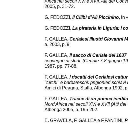
Africa nei secoli XVI e XVII. Atti del Con
2005, p. 31-72.
G. FEDOZZI,
Il Cilibì d'Alì Piccinino
, in
G. FEDOZZI,
La pirateria in Liguria: i 
F. GALLEA,
Cerialesi illustri Giovanni M
a. 2003, p. 9.
F. GALLEA,
Il sacco di Ceriale del 1637 
convegno di studi. (Ceriale 7-8 giugno 1
1987, pp. 77-88.
F. GALLEA,
I riscatti dei Cerialesi catt
"turchi" e barbareschi: prigionieri schiavi 
Amici di Peagna, Stalla, Albenga 1992, p
F. GALLEA,
Tracce di un poema inedito
Nord Africa nei secoli XVI e XVII (Atti d
Albenga 2005, p. 195-202.
E. GRAVELA, F. GALLEA e F.FANTINI,
P