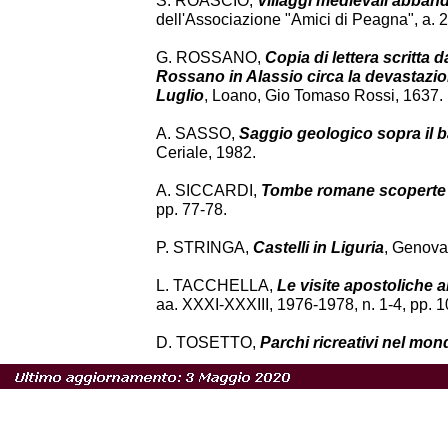
S. ROASCIO,
Villaggi medievali abband
dell'Associazione "Amici di Peagna", a. 2
G. ROSSANO,
Copia di lettera scritta
Rossano in Alassio circa la devastazion
Luglio
, Loano, Gio Tomaso Rossi, 1637.
A. SASSO,
Saggio geologico sopra il b
Ceriale, 1982.
A. SICCARDI,
Tombe romane scoperte 
pp. 77-78.
P. STRINGA,
Castelli in Liguria
, Genova
L. TACCHELLA,
Le visite apostoliche a
aa. XXXI-XXXIII, 1976-1978, n. 1-4, pp. 1
D. TOSETTO,
Parchi ricreativi nel mon