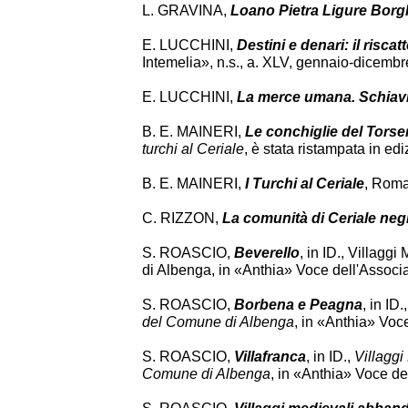
L. GRAVINA,
Loano Pietra Ligure Borghe
E. LUCCHINI,
Destini e denari: il riscat
Intemelia», n.s., a. XLV, gennaio-dicembr
E. LUCCHINI,
La merce umana. Schiavitù
B. E. MAINERI,
Le conchiglie del Torser
turchi al Ceriale
, è stata ristampata in ed
B. E. MAINERI,
I Turchi al Ceriale
, Roma
C. RIZZON,
La comunità di Ceriale negl
S. ROASCIO,
Beverello
, in ID., Villagg
di Albenga, in «Anthia» Voce dell'Associa
S. ROASCIO,
Borbena e Peagna
, in ID.
del Comune di Albenga
, in «Anthia» Voc
S. ROASCIO,
Villafranca
, in ID.,
Villaggi
Comune di Albenga
, in «Anthia» Voce de