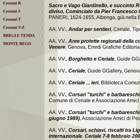
Comuni R
Sacro e Vago Giardinello, e succinto R
Comuni S
diviso, Cominciato da Pier Francesco
PANERI, 1624-1655, Albenga, già nella Bi
Comuni T
Comuni V-Z
AA. VV.,
Andar per sentieri
, Ceriale, Tip
BRIGA E TENDA
AA. VV.,
Aree protette regionali della c
MONTE BEGO
Venere
, Genova, Erredi Grafiche Editorial
AA. VV.,
Borghetto e Ceriale
, Guide GGa
AA. VV.,
Ceriale
, Guide GGallery, Genov
AA. VV.,
Ceriale ... ieri
, Biblioteca Comun
AA. VV.,
Corsari "turchi" e barbareschi 
Comune di Ceriale e Associazione Amici 
AA. VV.,
Corsari "turchi" e barbareschi: 
giugno 1989)
, Associazione Amici di Pe
AA. VV.,
Corsari, schiavi, riscatti tra L
internazionale. Ceriale 7-8 febbraio 20