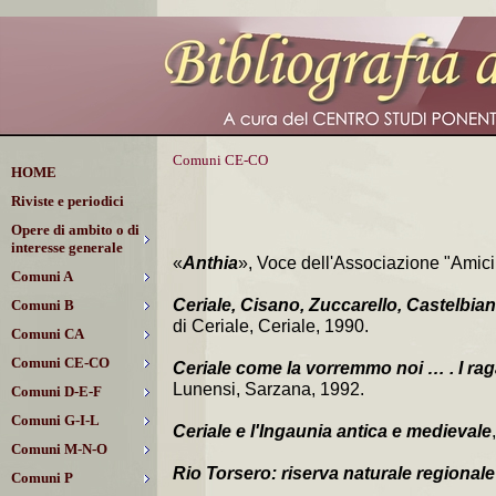
Comuni CE-CO
HOME
Riviste e periodici
Opere di ambito o di
interesse generale
«
Anthia
», Voce dell'Associazione "Amici
Comuni A
Ceriale, Cisano, Zuccarello, Castelbia
Comuni B
di Ceriale, Ceriale, 1990.
Comuni CA
Comuni CE-CO
Ceriale come la vorremmo noi … . I raga
Lunensi, Sarzana, 1992.
Comuni D-E-F
Comuni G-I-L
Ceriale e l'Ingaunia antica e medievale
Comuni M-N-O
Rio Torsero: riserva naturale regionale
Comuni P