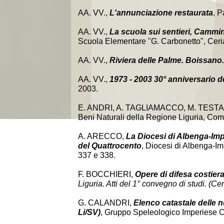
AA. VV.,
L'annunciazione restaurata
, P
AA. VV.,
La scuola sui sentieri, Cammin
Scuola Elementare "G. Carbonetto", Ceri
AA. VV.,
Riviera delle Palme. Boissano.
AA. VV.,
1973 - 2003 30° anniversario d
2003.
E. ANDRI, A. TAGLIAMACCO, M. TESTA
Beni Naturali della Regione Liguria, Com
A. ARECCO,
La Diocesi di Albenga-Imper
del Quattrocento
, Diocesi di Albenga-Im
337 e 338.
F. BOCCHIERI,
Opere di difesa costiera
Liguria. Atti del 1° convegno di studi. (C
G. CALANDRI,
Elenco catastale delle n
Li/SV)
, Gruppo Speleologico Imperiese C.