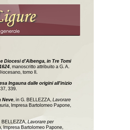
 e Diocesi d'Albenga, in Tre Tomi
 1624
, manoscritto attribuito a G. A.
Diocesano, tomo II.
sa Ingauna dalle origini all'inizio
337, 339.
a Neve
, in G. BELLEZZA,
Lavorare
guria
, Impresa Bartolomeo Papone,
G. BELLEZZA,
Lavorare per
a
, Impresa Bartolomeo Papone,