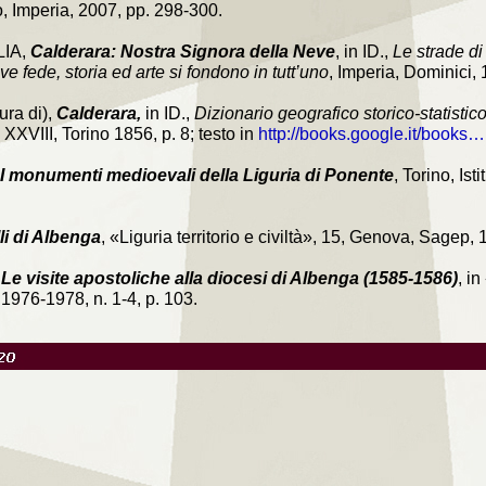
 Imperia, 2007, pp. 298-300.
LIA,
Calderara: Nostra Signora della Neve
, in ID.,
Le strade di
ve fede, storia ed arte si fondono in tutt’uno
, Imperia, Dominici, 
ra di),
Calderara,
in ID.,
Dizionario geografico storico-statistic
. XXVIII, Torino 1856, p. 8; testo in
http://books.google.it/books…
I monumenti medioevali della Liguria di Ponente
, Torino, Is
li di Albenga
, «Liguria territorio e civiltà», 15, Genova, Sagep, 
,
Le visite apostoliche alla diocesi di Albenga (1585-1586)
, i
1976-1978, n. 1-4, p. 103.