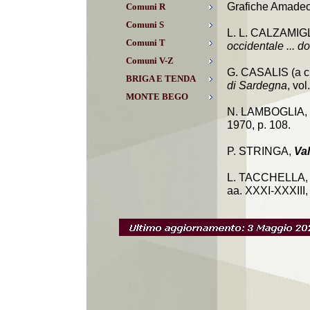
Grafiche Amadeo,
Comuni R
Comuni S
L. L. CALZAMIG
Comuni T
occidentale ... do
Comuni V-Z
G. CASALIS (a cu
BRIGA E TENDA
di Sardegna
, vol
MONTE BEGO
N. LAMBOGLIA,
1970, p. 108.
P. STRINGA,
Val
L. TACCHELLA
aa. XXXI-XXXIII, 