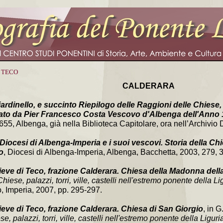
I TECO
CALDERARA
ardinello, e succinto Riepilogo delle Raggioni delle Chiese,
iato da Pier Francesco Costa Vescovo d'Albenga dell'Anno
5, Albenga, già nella Biblioteca Capitolare, ora nell’Archivio 
Diocesi di Albenga-Imperia e i suoi vescovi. Storia della Chie
o
, Diocesi di Albenga-Imperia, Albenga, Bacchetta, 2003, 279, 
ieve di Teco, frazione Calderara. Chiesa della Madonna dell
iese, palazzi, torri, ville, castelli nell'estremo ponente della Li
 Imperia, 2007, pp. 295-297.
ieve di Teco, frazione Calderara. Chiesa di San Giorgio
, in 
, palazzi, torri, ville, castelli nell'estremo ponente della Liguri