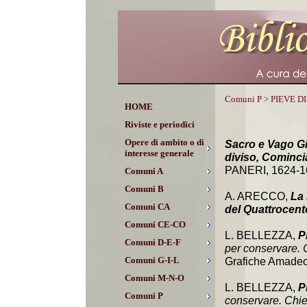
Comuni P > PIEVE D
HOME
Riviste e periodici
Opere di ambito o di
Sacro e Vago Gi
interesse generale
diviso, Cominc
PANERI, 1624-165
Comuni A
Comuni B
A. ARECCO,
La 
Comuni CA
del Quattrocent
Comuni CE-CO
L. BELLEZZA,
P
Comuni D-E-F
per conservare. Ch
Comuni G-I-L
Grafiche Amadeo,
Comuni M-N-O
L. BELLEZZA,
P
Comuni P
conservare. Chiese