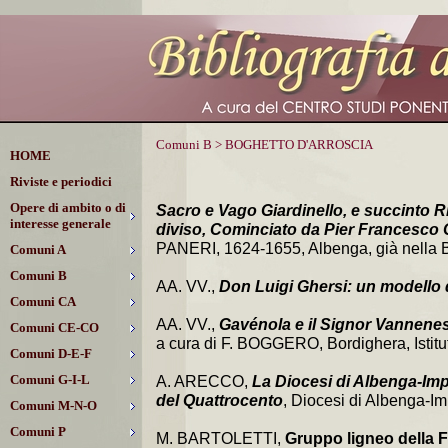
Comuni B > BOGHETTO D'ARROSCIA
HOME
Riviste e periodici
Opere di ambito o di
Sacro e Vago Giardinello, e succinto R
interesse generale
diviso, Cominciato da Pier Francesco
PANERI, 1624-1655, Albenga, già nella Bib
Comuni A
Comuni B
AA. VV.,
Don Luigi Ghersi: un modello 
Comuni CA
AA. VV.,
Gavénola e il Signor Vannenes.
Comuni CE-CO
a cura di F. BOGGERO, Bordighera, Istitut
Comuni D-E-F
Comuni G-I-L
A. ARECCO,
La Diocesi di Albenga-Imper
del Quattrocento
, Diocesi di Albenga-Im
Comuni M-N-O
Comuni P
M. BARTOLETTI,
Gruppo ligneo della F