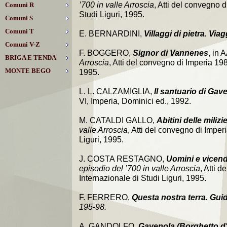
’700 in valle Arroscia
, Atti del convegno 
Comuni R
Studi Liguri, 1995.
Comuni S
Comuni T
E. BERNARDINI,
Villaggi di pietra. Viag
Comuni V-Z
F. BOGGERO,
Signor di Vannenes
, in 
BRIGA E TENDA
Arroscia
, Atti del convegno di Imperia 19
MONTE BEGO
1995.
L. L. CALZAMIGLIA,
Il santuario di Ga
VI, Imperia, Dominici ed., 1992.
M. CATALDI GALLO,
Abitini delle milizi
valle Arroscia
, Atti del convegno di Imper
Liguri, 1995.
J. COSTA RESTAGNO,
Uomini e vicend
episodio del ’700 in valle Arroscia
, Atti 
Internazionale di Studi Liguri, 1995.
F. FERRERO,
Questa nostra terra. Guida
195-98.
A. GANDOLFO,
Gavenola (Borghetto d'