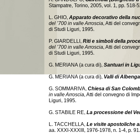
Stampatre, Torino, 2005, vol. 1, pp. 518-5
L. GHIO,
Apparato decorativo della nu
del ’700 in valle Arroscia
, Atti del conve
di Studi Liguri, 1995.
P. GIARDELLI,
Riti e simboli della pro
del ’700 in valle Arroscia
, Atti del conve
di Studi Liguri, 1995.
G. MERIANA (a cura di),
Santuari in Lig
G. MERIANA (a cura di),
Valli di Albenga
G. SOMMARIVA,
Chiesa di San Colom
in valle Arroscia
, Atti del convegno di Im
Liguri, 1995.
G. STABILE RE,
La processione del Ve
L. TACCHELLA,
Le visite apostoliche a
aa. XXXI-XXXIII, 1976-1978, n. 1-4, p. 91