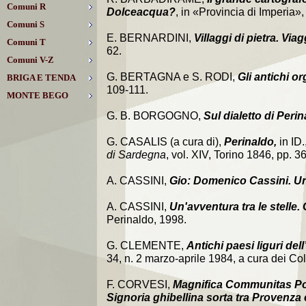
Comuni R
Dolceacqua?
, in «Provincia di Imperia»,
Comuni S
E. BERNARDINI,
Villaggi di pietra. Viag
Comuni T
62.
Comuni V-Z
G. BERTAGNA e S. RODI,
Gli antichi o
BRIGA E TENDA
109-111.
MONTE BEGO
G. B. BORGOGNO,
Sul dialetto di Peri
G. CASALIS (a cura di),
Perinaldo,
in ID.
di Sardegna
, vol. XIV, Torino 1846, pp. 3
A. CASSINI,
Gio: Domenico Cassini. Un
A. CASSINI,
Un'avventura tra le stelle
Perinaldo, 1998.
G. CLEMENTE,
Antichi paesi liguri de
34, n. 2 marzo-aprile 1984, a cura dei C
F. CORVESI,
Magnifica Communitas Podi
Signoria ghibellina sorta tra Provenza 