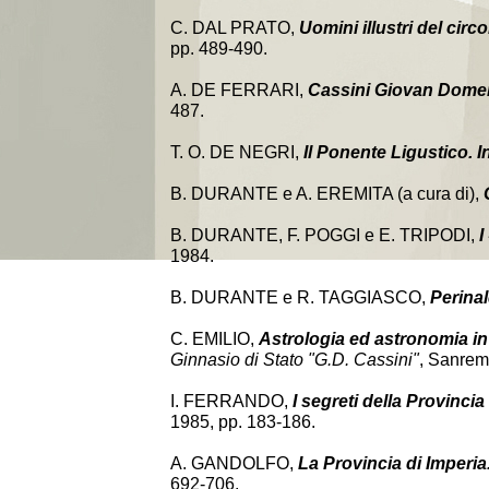
C. DAL PRATO,
Uomini illustri del cir
pp. 489-490.
A. DE FERRARI,
Cassini Giovan Dome
487.
T. O. DE NEGRI,
Il Ponente Ligustico. In
B. DURANTE e A. EREMITA (a cura di),
B. DURANTE, F. POGGI e E. TRIPODI,
I
1984.
B. DURANTE e R. TAGGIASCO,
Perina
C. EMILIO,
Astrologia ed astronomia in
Ginnasio di Stato "G.D. Cassini"
, Sanrem
I. FERRANDO,
I segreti della Provincia
1985, pp. 183-186.
A. GANDOLFO,
La Provincia di Imperia. 
692-706.