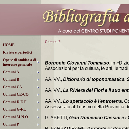
Comuni P
HOME
Riviste e periodici
Opere di ambito o di
Borgonio Giovanni Tommaso
, in «Dizi
interesse generale
Associazioni per la cultura, le arti, le tr
Comuni A
AA. VV.,
Dizionario di toponomastica. St
Comuni B
Comuni CA
AA. VV.,
La Riviera dei Fiori e il suo en
Comuni CE-CO
AA. VV.,
Lo spettacolo è l’entroterra. Co
Comuni D-E-F
Assessorato al Turismo della Provincia di 
Comuni G-I-L
Comuni M-N-O
G. ABETTI,
Gian Domenico Cassini e i 
Comuni P
R. BARBADIRAME,
Il grande cartogra