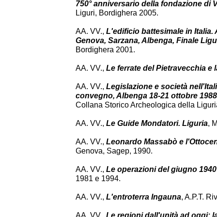
750° anniversario della fondazione di 
Liguri, Bordighera 2005.
AA. VV.,
L'edificio battesimale in Italia
Genova, Sarzana, Albenga, Finale Ligur
Bordighera 2001.
AA. VV.,
Le ferrate del Pietravecchia e 
AA. VV.,
Legislazione e società nell'Ital
convegno, Albenga 18-21 ottobre 1988
Collana Storico Archeologica della Ligur
AA. VV.,
Le Guide Mondatori. Liguria
, 
AA. VV.,
Leonardo Massabò e l'Ottocent
Genova, Sagep, 1990.
AA. VV.,
Le operazioni del giugno 1940 
1981 e 1994.
AA. VV.,
L'entroterra Ingauna
, A.P.T. R
AA. VV.,
Le regioni dall'unità ad oggi: l