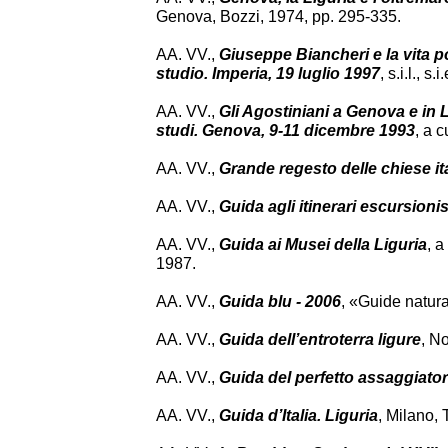
Genova, Bozzi, 1974, pp. 295-335.
AA. VV.,
Giuseppe Biancheri e la vita po
studio. Imperia, 19 luglio 1997
, s.i.l., s.i
AA. VV.,
Gli Agostiniani a Genova e in 
studi. Genova, 9-11 dicembre 1993
, a 
AA. VV.,
Grande regesto delle chiese it
AA. VV.,
Guida agli itinerari escursioni
AA. VV.,
Guida ai Musei della Liguria
, a
1987.
AA. VV.,
Guida blu - 2006
, «Guide natura
AA. VV.,
Guida dell’entroterra ligure
, N
AA. VV.,
Guida del perfetto assaggiatore
AA. VV.,
Guida d’Italia. Liguria
, Milano, 