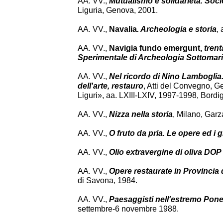
AA. VV.,
Mutualismo e solidarietà. Soci
Liguria, Genova, 2001.
AA. VV.,
Navalia
. Archeologia e storia
,
AA. VV.,
Navigia fundo emergunt,
trenta
Sperimentale di Archeologia Sottomar
AA. VV.,
Nel ricordo di Nino Lamboglia. 
dell'arte, restauro
, Atti del Convegno, 
Liguri», aa. LXIII-LXIV, 1997-1998, Bordi
AA. VV.,
Nizza nella storia
, Milano, Garz
AA. VV.,
O fruto da pria. Le opere ed i gi
AA. VV.,
Olio extravergine di oliva DOP
AA. VV.,
Opere restaurate in Provincia
di Savona, 1984.
AA. VV.,
Paesaggisti nell'estremo Ponen
settembre-6 novembre 1988.