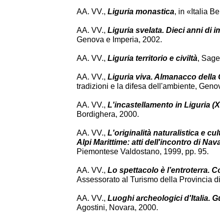
AA. VV.,
Liguria monastica
, in «Italia 
AA. VV.,
Liguria svelata. Dieci anni di i
Genova e Imperia, 2002.
AA. VV.,
Liguria territorio e civiltà
, Sag
AA. VV.,
Liguria viva. Almanacco della
tradizioni e la difesa dell'ambiente, Ge
AA. VV.,
L'incastellamento in Liguria (X
Bordighera, 2000.
AA. VV.,
L'originalità naturalistica e cu
Alpi Marittime: atti dell'incontro di N
Piemontese Valdostano, 1999, pp. 95.
AA. VV.,
Lo spettacolo è l’entroterra. Co
Assessorato al Turismo della Provincia di
AA. VV.,
Luoghi archeologici d'Italia. Gu
Agostini, Novara, 2000.