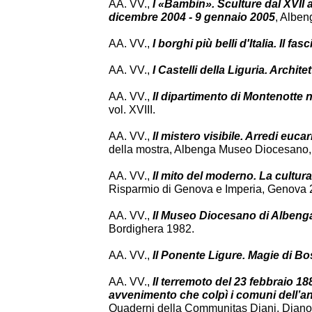
AA. VV.,
I «Bambin». Sculture dal XVII
dicembre 2004 - 9 gennaio 2005
, Alben
AA. VV.,
I borghi più belli d'Italia. Il fas
AA. VV.,
I Castelli della Liguria. Architet
AA. VV.,
Il dipartimento di Montenotte 
vol. XVIII.
AA. VV.,
Il mistero visibile. Arredi euca
della mostra, Albenga Museo Diocesano
AA. VV.,
Il mito del moderno. La cultura 
Risparmio di Genova e Imperia, Genova 
AA. VV.,
Il Museo Diocesano di Albeng
Bordighera 1982.
AA. VV.,
Il Ponente Ligure. Magie di Bo
AA. VV.,
Il terremoto del 23 febbraio 18
avvenimento che colpì i comuni dell’a
Quaderni della Communitas Diani, Diano