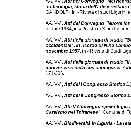
AA. VV.,
Atti del Convegno "Nel ricordo
archeologia, storia dell'arte e resta
GANDOLFI, in «Rivista di studi Liguri», 
AA. VV.,
Atti del Convegno "Nuove fond
ottobre 1984, in «Rivista di Studi Liguri»,
AA. VV.,
Atti della giornata di studio "
occidentale". In ricordo di Nino Lamb
novembre 1987
, in «Rivista di Studi Lig
AA. VV.,
Atti della giornata di studio "
anniversario della sua scomparsa. Alb
171-306.
AA. VV.,
Atti del I Congresso Storico L
AA. VV.,
Atti del II Congresso Storico 
AA. VV.,
Atti V Convegno speleologico l
Carsismo nel Toiranese"
, Comune di To
AA. VV.,
Biodiversità in Liguria - La re