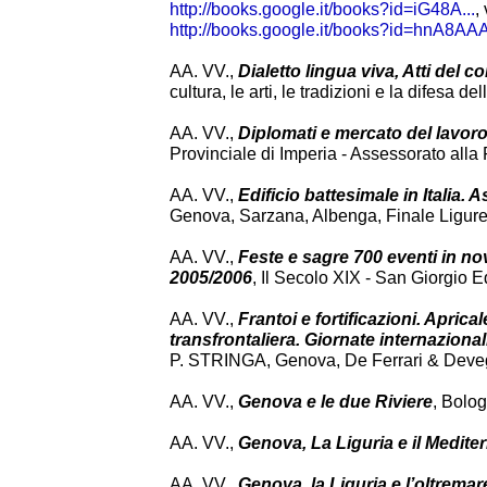
http://books.google.it/books?id=iG48A...
, 
http://books.google.it/books?id=hnA8AAA
AA. VV.,
Dialetto lingua viva, Atti del 
cultura, le arti, le tradizioni e la difesa 
AA. VV.,
Diplomati e mercato del lavoro:
Provinciale di Imperia - Assessorato alla 
AA. VV.,
Edificio battesimale in Italia.
Genova, Sarzana, Albenga, Finale Ligure,
AA. VV.,
Feste e sagre 700 eventi in n
2005/2006
, Il Secolo XIX - San Giorgio 
AA. VV.,
Frantoi e fortificazioni. Apric
transfrontaliera. Giornate internazionali
P. STRINGA, Genova, De Ferrari & Deveg
AA. VV.,
Genova e le due Riviere
, Bolog
AA. VV.,
Genova, La Liguria e il Medite
AA. VV.,
Genova, la Liguria e l’oltrema