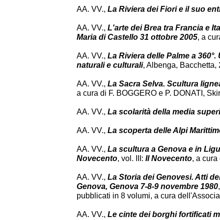
AA. VV.,
La Riviera dei Fiori e il suo en
AA. VV.,
L'arte dei Brea tra Francia e 
Maria di Castello 31 ottobre 2005
, a cu
AA. VV.,
La Riviera delle Palme a 360°. 
naturali e culturali
, Albenga, Bacchetta, 
AA. VV.,
La Sacra Selva. Scultura lignea
a cura di F. BOGGERO e P. DONATI, Skir
AA. VV.,
La scolarità della media superi
AA. VV.,
La scoperta delle Alpi Marittim
AA. VV.,
La scultura a Genova e in Ligu
Novecento
, vol. III:
Il Novecento
, a cur
AA. VV.,
La Storia dei Genovesi. Atti del
Genova, Genova 7-8-9 novembre 1980
pubblicati in 8 volumi, a cura dell'Assoc
AA. VV.,
Le cinte dei borghi fortificati 