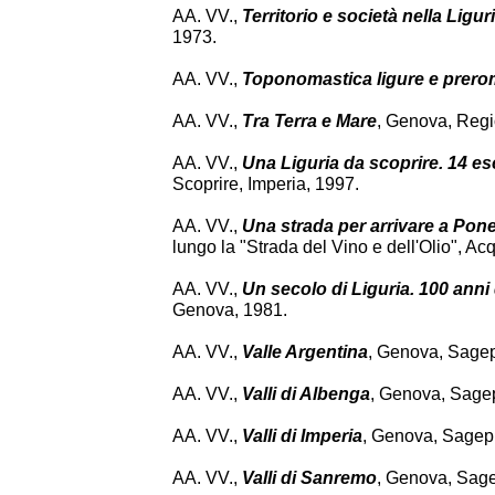
AA. VV.,
Territorio e società nella Ligur
1973.
AA. VV.,
Toponomastica ligure e prer
AA. VV.,
Tra Terra e Mare
, Genova, Regi
AA. VV.,
Una Liguria da scoprire. 14 es
Scoprire, Imperia, 1997.
AA. VV.,
Una strada per arrivare a Pone
lungo la "Strada del Vino e dell'Olio", A
AA. VV.,
Un secolo di Liguria. 100 anni 
Genova, 1981.
AA. VV.,
Valle Argentina
, Genova, Sagep
AA. VV.,
Valli di Albenga
, Genova, Sage
AA. VV.,
Valli di Imperia
, Genova, Sagep
AA. VV.,
Valli di Sanremo
, Genova, Sage