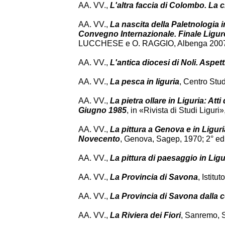
AA. VV.,
L'altra faccia di Colombo. La civ
AA. VV.,
La nascita della Paletnologia i
Convegno Internazionale. Finale Ligu
LUCCHESE e O. RAGGIO, Albenga 200
AA. VV.,
L'antica diocesi di Noli. Aspetti
AA. VV.,
La pesca in liguria
, Centro Stu
AA. VV.,
La pietra ollare in Liguria: Att
Giugno 1985
, in «Rivista di Studi Liguri»
AA. VV.,
La pittura a Genova e in Liguri
Novecento
, Genova, Sagep, 1970; 2° ed
AA. VV.,
La pittura di paesaggio in Lig
AA. VV.,
La Provincia di Savona
, Istit
AA. VV.,
La Provincia di Savona dalla co
AA. VV.,
La Riviera dei Fiori
, Sanremo, 