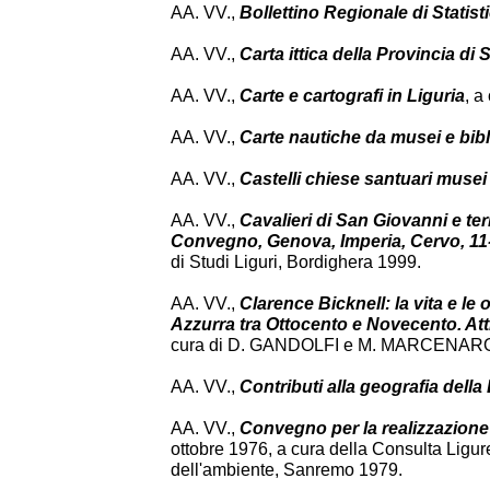
AA. VV.,
Bollettino Regionale di Statist
AA. VV.,
Carta ittica della Provincia di
AA. VV.,
Carte e cartografi in Liguria
, a
AA. VV.,
Carte nautiche da musei e bibl
AA. VV.,
Castelli chiese santuari musei 
AA. VV.,
Cavalieri di San Giovanni e terr
Convegno, Genova, Imperia, Cervo, 11
di Studi Liguri, Bordighera 1999.
AA. VV.,
Clarence Bicknell: la vita e le 
Azzurra tra Ottocento e Novecento. At
cura di D. GANDOLFI e M. MARCENARO, in 
AA. VV.,
Contributi alla geografia della 
AA. VV.,
Convegno per la realizzazione d
ottobre 1976, a cura della Consulta Ligure d
dell'ambiente, Sanremo 1979.