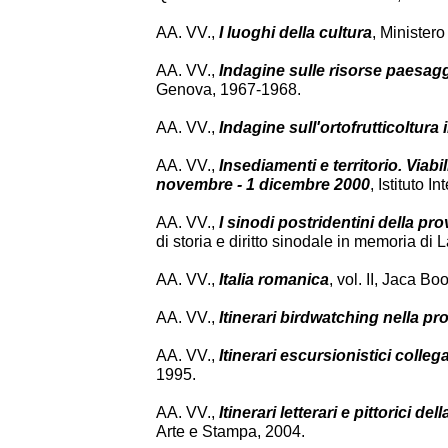
AA. VV.,
I luoghi della cultura
, Ministero
AA. VV.,
Indagine sulle risorse paesaggi
Genova, 1967-1968.
AA. VV.,
Indagine sull'ortofrutticoltura 
AA. VV.,
Insediamenti e territorio. Viabi
novembre - 1 dicembre 2000
, Istituto 
AA. VV.,
I sinodi postridentini della pro
di storia e diritto sinodale in memoria d
AA. VV.,
Italia romanica
, vol. II, Jaca B
AA. VV.,
Itinerari birdwatching nella p
AA. VV.,
Itinerari escursionistici collegat
1995.
AA. VV.,
Itinerari letterari e pittorici de
Arte e Stampa, 2004.