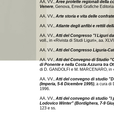
AA. VV.,
Aree protette regionali della c
Venere
, Genova, Erredi Grafiche Editorial
AA. VV.,
Arte storia e vita delle confra
AA. VV.,
Atlante degli anfibi e rettili del
AA. VV.,
Atti del Congresso "I Liguri da
voll., in «Rivista di Studi Liguri», aa. XLV
AA. VV.,
Atti del Congresso Liguria-Ca
AA. VV.,
Atti del Convegno di Studio "Cla
di Ponente e nella Costa Azzurra tra 
di D. GANDOLFI e M. MARCENARO, in «Riv
AA. VV.,
Atti del convegno di studio "Da
(Imperia, 5-6 Dicembre 1995)
, a cura di
1996.
AA. VV.,
Atti del convegno di studio "I p
Lodovico Winter" (Bordighera, 7-9 Gi
123 e ss.