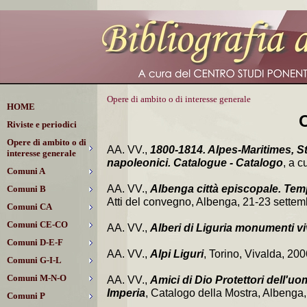
Opere di ambito o di interesse generale
HOME
Riviste e periodici
Opere di ambito o di
AA. VV.,
1800-1814. Alpes-Maritimes, St
interesse generale
napoleonici. Catalogue - Catalogo
, a c
Comuni A
AA. VV.,
Albenga città episcopale. Temp
Comuni B
Atti del convegno, Albenga, 21-23 settemb
Comuni CA
Comuni CE-CO
AA. VV.,
Alberi di Liguria monumenti vi
Comuni D-E-F
AA. VV.,
Alpi Liguri
, Torino, Vivalda, 200
Comuni G-I-L
Comuni M-N-O
AA. VV.,
Amici di Dio Protettori dell'uo
Imperia
, Catalogo della Mostra, Albeng
Comuni P