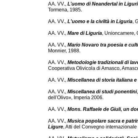
AA. VV.,
L’uomo di Neandertal in Ligur
Tormena, 1985.
AA. VV.,
L'uomo e la civiltà in Liguria
, 
AA. VV.,
Mare di Liguria
, Unioncamere, 
AA. VV.,
Mario Novaro tra poesia e cult
Monnier, 1988.
AA. VV.,
Metodologie tradizionali di lavo
Cooperativa Olivicola di Arnasco, Arnasc
AA. VV.,
Miscellanea di storia italiana
AA. VV.,
Miscellanea di studi ponentini
dell'Olivo», Imperia 2006.
AA. VV.,
Mons. Raffaele de Giuli, un do
AA. VV.,
Musica popolare sacra e patrim
Ligure
, Atti del Convegno internazionale 