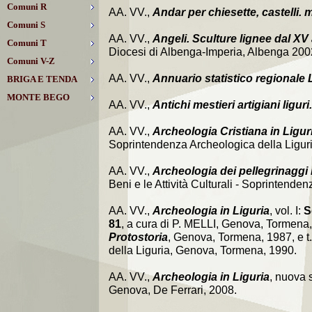
Comuni R
AA. VV.,
Andar per chiesette, castelli. mu
Comuni S
AA. VV.,
Angeli. Sculture lignee dal XV
Comuni T
Diocesi di Albenga-Imperia, Albenga 200
Comuni V-Z
AA. VV.,
Annuario statistico regionale 
BRIGA E TENDA
MONTE BEGO
AA. VV.,
Antichi mestieri artigiani ligur
AA. VV.,
Archeologia Cristiana in Liguria
Soprintendenza Archeologica della Ligur
AA. VV.,
Archeologia dei pellegrinaggi 
Beni e le Attività Culturali - Soprintende
AA. VV.,
Archeologia in Liguria
, vol. I:
S
81
, a cura di P. MELLI, Genova, Tormena, 
Protostoria
, Genova, Tormena, 1987, e t.
della Liguria, Genova, Tormena, 1990.
AA. VV.,
Archeologia in Liguria
, nuova 
Genova, De Ferrari, 2008.