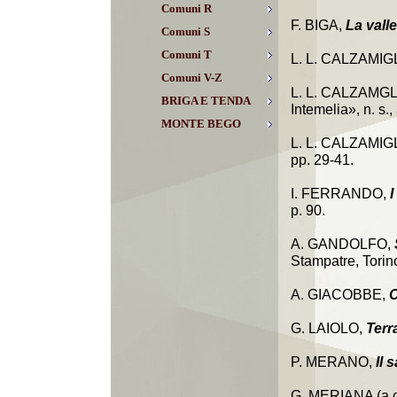
Comuni R
F. BIGA,
La valle
Comuni S
Comuni T
L. L. CALZAMIG
Comuni V-Z
L. L. CALZAMGL
BRIGA E TENDA
Intemelia», n. s.
MONTE BEGO
L. L. CALZAMIGL
pp. 29-41.
I. FERRANDO,
I
p. 90.
A. GANDOLFO,
Stampatre, Torino
A. GIACOBBE,
C
G. LAIOLO,
Terr
P. MERANO,
Il 
G. MERIANA (a c