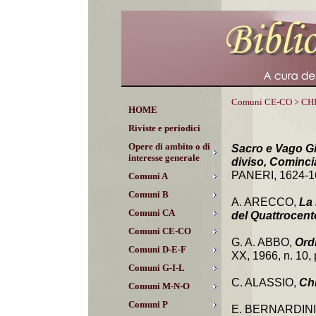
Comuni CE-CO > C
HOME
Riviste e periodici
Opere di ambito o di
Sacro e Vago Gi
interesse generale
diviso, Cominc
PANERI, 1624-165
Comuni A
Comuni B
A. ARECCO,
La 
Comuni CA
del Quattrocent
Comuni CE-CO
G. A. ABBO,
Ord
Comuni D-E-F
XX, 1966, n. 10, p
Comuni G-I-L
C. ALASSIO,
Ch
Comuni M-N-O
Comuni P
E. BERNARDINI