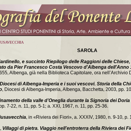
HIUSAVECCHIA
SAROLA
ardinello, e succinto Riepilogo delle Raggioni delle Chiese,
iato da Pier Francesco Costa Vescovo d'Albenga dell'Anno
5, Albenga, già nella Biblioteca Capitolare, ora nell’Archivio D
Diocesi di Albenga-Imperia e i suoi vescovi. Storia della Chie
o
, Diocesi di Albenga-Imperia, Albenga, Bacchetta, 2003, pp. 10
inamento della valle d’Oneglia durante la Signoria dei Doria
p. 7-22, n. 11, pp. 5-1; a. XXI, 1967, n. 11, pp. 25-36.
iusavecchia
, in «Riviera dei Fiori», a. XXXIV, 1980, n. 9-10, p. 
,
Villaggi di pietra. Viaggio nell’entroterra della Riviera dei Fi