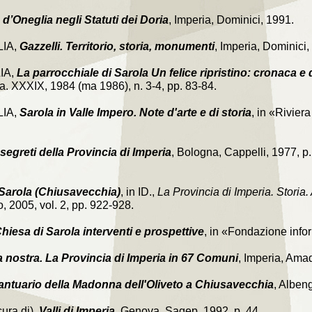
 d’Oneglia negli Statuti dei Doria
, Imperia, Dominici, 1991.
LIA,
Gazzelli. Territorio, storia, monumenti
, Imperia, Dominici,
IA,
La parrocchiale di Sarola Un felice ripristino: cronaca 
, a. XXXIX, 1984 (ma 1986), n. 3-4, pp. 83-84.
IA,
Sarola in Valle Impero. Note d'arte e di storia
, in «Riviera
 segreti della Provincia di Imperia
, Bologna, Cappelli, 1977, p.
Sarola (Chiusavecchia)
, in ID.,
La Provincia di Imperia. Storia. 
, 2005, vol. 2, pp. 922-928.
hiesa di Sarola interventi e prospettive
, in «Fondazione info
a nostra. La Provincia di Imperia in 67 Comuni
, Imperia, Amad
santuario della Madonna dell'Oliveto a Chiusavecchia
, Albeng
ura di),
Valli di Imperia
, Genova, Sagep, 1992, p. 44.