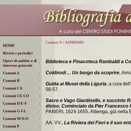
Comuni S > SANREMO
HOME
Riviste e periodici
Opere di ambito o di
Biblioteca e Pinacoteca Rambaldi a Co
interesse generale
Coldirodi ... Un borgo da scoprire
, Arm
Comuni A
Comuni B
Guida ai Musei della Liguria
, a cura del
Comuni CA
56-57.
Comuni CE-CO
Sacro e Vago Giardinello, e succinto R
Comuni D-E-F
diviso, Cominciato da Pier Francesco
Comuni G-I-L
PANERI, 1624-1655, Albenga, già nella Bib
Comuni M-N-O
AA. VV.,
La Riviera dei Fiori e il suo en
Comuni P