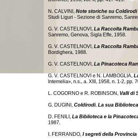
N. CALVINI,
Note storiche su Coldirodi
Studi Liguri - Sezione di Sanremo, Sanr
G. V. CASTELNOVI,
La Raccolta Rambal
Sanremo, Genova, Sigla Effe, 1958.
G. V. CASTELNOVI,
La Raccolta Rambal
Bordighera, 1988.
G. V. CASTELNOVI,
La Pinacoteca Ram
G. V. CASTELNOVI e N. LAMBOGLIA,
L
Intemelia», n.s., a. XIII, 1958, n. 1-2, pp. 
L. COGORNO e R. ROBINSON,
Valli d
G. DUGINI,
Coldirodi. La sua Bibliotec
D. FENILI,
La Biblioteca e la Pinacotec
1987.
I. FERRANDO,
I segreti della Provincia