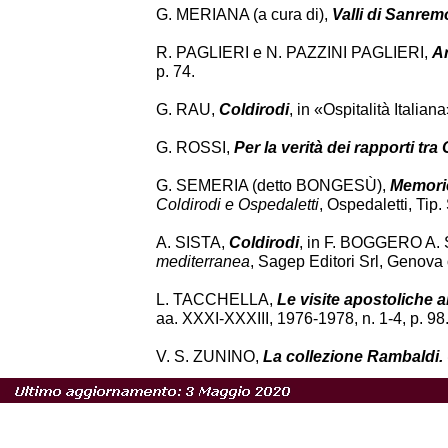
G. MERIANA (a cura di),
Valli di Sanrem
R. PAGLIERI e N. PAZZINI PAGLIERI,
Ar
p. 74.
G. RAU,
Coldirodi
, in «Ospitalità Italian
G. ROSSI,
Per la verità dei rapporti tra
G. SEMERIA (detto BONGESÙ),
Memorie
Coldirodi e Ospedaletti
, Ospedaletti, Tip
A. SISTA,
Coldirodi
, in F. BOGGERO A. S
mediterranea
, Sagep Editori Srl, Genova 
L. TACCHELLA,
Le visite apostoliche a
aa. XXXI-XXXIII, 1976-1978, n. 1-4, p. 98
V. S. ZUNINO,
La collezione Rambaldi.
e Intemelia», n.s., aa. LII-LII, Gennaio 1