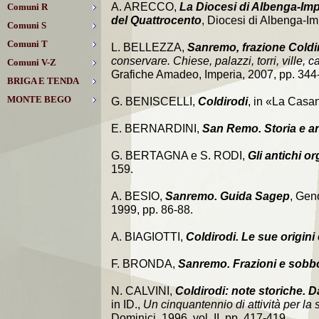
A. ARECCO,
La Diocesi di Albenga-Imper
Comuni R
del Quattrocento
, Diocesi di Albenga-Im
Comuni S
Comuni T
L. BELLEZZA,
Sanremo, frazione Coldi
conservare. Chiese, palazzi, torri, ville, 
Comuni V-Z
Grafiche Amadeo, Imperia, 2007, pp. 344
BRIGA E TENDA
MONTE BEGO
G. BENISCELLI,
Coldirodi
, in «La Casan
E. BERNARDINI,
San Remo. Storia e an
G. BERTAGNA e S. RODI,
Gli antichi o
159.
A. BESIO,
Sanremo. Guida Sagep
, Gen
1999, pp. 86-88.
A. BIAGIOTTI,
Coldirodi. Le sue origini 
F. BRONDA,
Sanremo. Frazioni e sobbor
N. CALVINI,
Coldirodi: note storiche. 
in ID.,
Un cinquantennio di attività per la 
Dominici, 1996, vol. II, pp. 417-419.