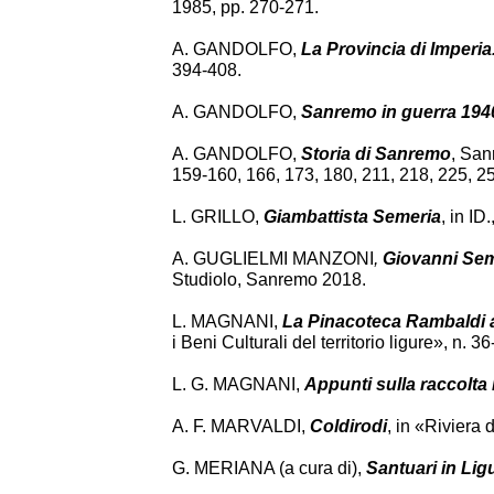
1985, pp. 270-271.
A. GANDOLFO,
La Provincia di Imperia. 
394-408.
A. GANDOLFO,
Sanremo in guerra 194
A. GANDOLFO,
Storia di Sanremo
, San
159-160, 166, 173, 180, 211, 218, 225, 25
L. GRILLO,
Giambattista Semeria
, in ID.
A. GUGLIELMI MANZONI
,
Giovanni Seme
Studiolo, Sanremo 2018.
L. MAGNANI,
La Pinacoteca Rambaldi a 
i Beni Culturali del territorio ligure», n. 3
L. G. MAGNANI,
Appunti sulla raccolta
A. F. MARVALDI,
Coldirodi
, in «Riviera d
G. MERIANA (a cura di),
Santuari in Lig