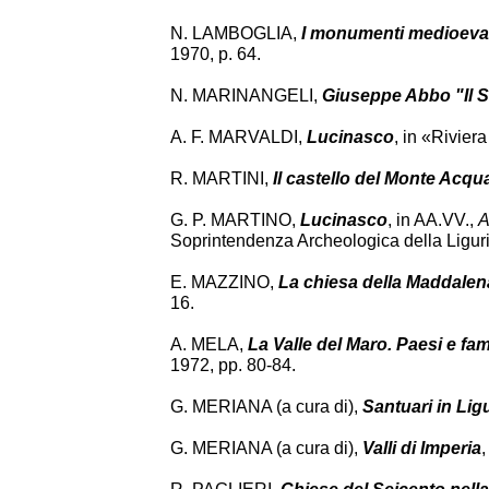
N. LAMBOGLIA,
I monumenti medioevali
1970, p. 64.
N. MARINANGELI,
Giuseppe Abbo "Il 
A. F. MARVALDI,
Lucinasco
, in «Riviera
R. MARTINI,
Il castello del Monte Acq
G. P. MARTINO,
Lucinasco
, in AA.VV.,
A
Soprintendenza Archeologica della Ligur
E. MAZZINO,
La chiesa della Maddalen
16.
A. MELA,
La Valle del Maro. Paesi e fam
1972, pp. 80-84.
G. MERIANA (a cura di),
Santuari in Lig
G. MERIANA (a cura di),
Valli di Imperia