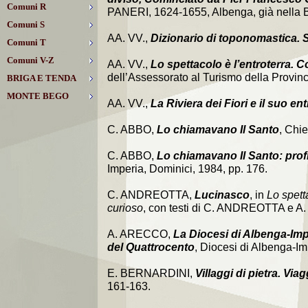
Comuni R
PANERI, 1624-1655, Albenga, già nella Bib
Comuni S
AA. VV.,
Dizionario di toponomastica. St
Comuni T
Comuni V-Z
AA. VV.,
Lo spettacolo è l’entroterra. Co
dell’Assessorato al Turismo della Provinci
BRIGA E TENDA
MONTE BEGO
AA. VV.,
La Riviera dei Fiori e il suo en
C. ABBO,
Lo chiamavano Il Santo
, Chie
C. ABBO,
Lo chiamavano Il Santo: prof
Imperia, Dominici, 1984, pp. 176.
C. ANDREOTTA,
Lucinasco
, in
Lo spetta
curioso
, con testi di C. ANDREOTTA e A.
A. ARECCO,
La Diocesi di Albenga-Imper
del Quattrocento
, Diocesi di Albenga-Im
E. BERNARDINI,
Villaggi di pietra. Viag
161-163.