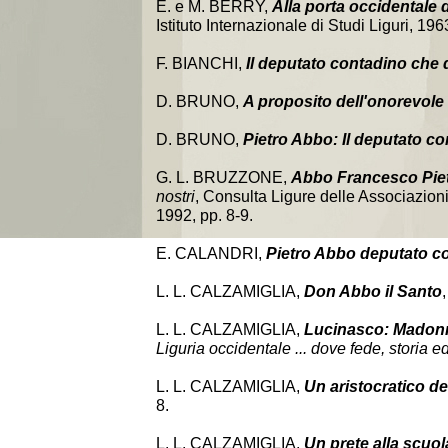
E. e M. BERRY,
Alla porta occidentale d
Istituto Internazionale di Studi Liguri, 19
F. BIANCHI,
Il deputato contadino che 
D. BRUNO,
A proposito dell'onorevole
D. BRUNO,
Pietro Abbo: Il deputato c
G. L. BRUZZONE,
Abbo Francesco Pietr
nostri
, Consulta Ligure delle Associazioni p
1992, pp. 8-9.
E. CALANDRI,
Pietro Abbo deputato c
L. L. CALZAMIGLIA,
Don Abbo il Santo
L. L. CALZAMIGLIA,
Lucinasco: Madon
Liguria occidentale ... dove fede, storia ed
L. L. CALZAMIGLIA,
Un aristocratico de
8.
L. L. CALZAMIGLIA,
Un prete alla scuol