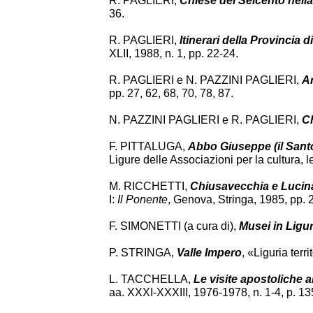
R. PAGLIERI,
Chiese del Seicento nella
36.
R. PAGLIERI,
Itinerari della Provincia d
XLII, 1988, n. 1, pp. 22-24.
R. PAGLIERI e N. PAZZINI PAGLIERI,
Ar
pp. 27, 62, 68, 70, 78, 87.
N. PAZZINI PAGLIERI e R. PAGLIERI,
Ch
F. PITTALUGA,
Abbo Giuseppe (il Sant
Ligure delle Associazioni per la cultura, le
M. RICCHETTI,
Chiusavecchia e Luci
I:
Il Ponente
, Genova, Stringa, 1985, pp. 
F. SIMONETTI (a cura di),
Musei in Ligur
P. STRINGA,
Valle Impero
, «Liguria terr
L. TACCHELLA,
Le visite apostoliche a
aa. XXXI-XXXIII, 1976-1978, n. 1-4, p. 13