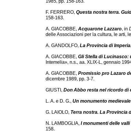
1985, pp. 158-163.
F. FERRERO,
Questa nostra terra. Guida
158-163.
A. GIACOBBE,
Acquarone Lazzaro
, in
D
delle Associazioni per la cultura, le arti,
A. GANDOLFO,
La Provincia di Imperia. 
A. GIACOBBE,
Gli Stella di Lucinasco:
Intemelia», n.s., aa. XLIX-L, gennaio 19
A. GIACOBBE,
Promissio pro Lazaro d
dicembre 1989, pp. 3-7.
GIUSTI,
Don Abbo resta nel ricordo di 
L. A. e D. G.,
Un monumento medievale d
G. LAIOLO,
Terra nostra. La Provincia 
N. LAMBOGLIA,
I monumenti delle valli
158.