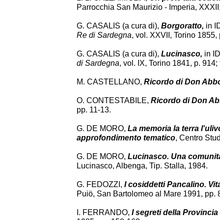
Parrocchia San Maurizio - Imperia, XXXII, 
G. CASALIS (a cura di),
Borgoratto,
in ID
Re di Sardegna
, vol. XXVII, Torino 1855, 
G. CASALIS (a cura di),
Lucinasco,
in ID
di Sardegna
, vol. IX, Torino 1841, p. 914;
M. CASTELLANO,
Ricordo di Don Abbo
O. CONTESTABILE,
Ricordo di Don Abb
pp. 11-13.
G. DE MORO,
La memoria la terra l'ul
approfondimento tematico
, Centro Stu
G. DE MORO,
Lucinasco. Una comunità
Lucinasco, Albenga, Tip. Stalla, 1984.
G. FEDOZZI,
I cosiddetti Pancalino. Vit
Puiö, San Bartolomeo al Mare 1991, pp. 
I. FERRANDO,
I segreti della Provincia