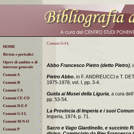
Comuni G-I-L
HOME
Riviste e periodici
Opere di ambito o di
Abbo Francesco Pietro (detto Pietro)
, 
interesse generale
Comuni A
Pietro Abbo
, in F. ANDREUCCI e T. DE
1975-1978, vol. I, pp. 3-4.
Comuni B
Comuni CA
Guida ai Musei della Liguria
, a cura del
Comuni CE-CO
pp. 53-54.
Comuni D-E-F
La Provincia di Imperia e i suoi Comun
Comuni G-I-L
Imperia, 1974, p. 71.
Comuni M-N-O
Sacro e Vago Giardinello, e succinto R
Comuni P
diviso, Cominciato da Pier Francesco