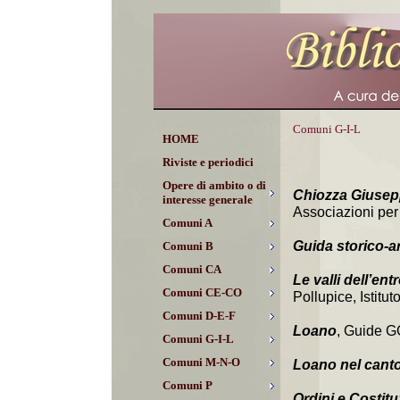
Comuni G-I-L
HOME
Riviste e periodici
Opere di ambito o di
Chiozza Giusep
interesse generale
Associazioni per 
Comuni A
Guida storico-ar
Comuni B
Comuni CA
Le valli dell’ent
Comuni CE-CO
Pollupice, Istitu
Comuni D-E-F
Loano
, Guide G
Comuni G-I-L
Comuni M-N-O
Loano nel cant
Comuni P
Ordini e Costituz