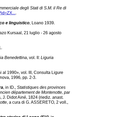
mmerciale degli Stati di S.M. il Re di
?id=ZX...
.
co e linguistico
, Loano 1939.
azo Kursaal, 21 luglio - 26 agosto
1.
lia Benedettina
, vol. II:
Liguria
i al 1990», vol. III, Consulta Ligure
Genova, 1996, pp. 2-3.
ra
, in ID.,
Statistiques des provinces
'ancien département de Montenotte, par
is, J. Didot Ainé, 1824 (riediz. anast.
otte
, a cura di G. ASSERETO, 2 voll.,