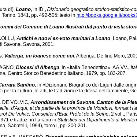
ra di),
Loano
, in ID.,
Dizionario geografico storico-statistico-co
IX Torino, 1841, pp. 492-505; testo in
http://books.google.it/books
onimi del Comune di Loano illustrati dal punto di vista stori
 COLLU,
Antichi e nuovi ex-voto marinari a Loano
, Loano, Pal
di Savona, Savona, 2001.
. Vallerga: un loanese come noi
, Albenga, Delfino Moro, 200
TAGNO,
Diocesi di Albenga
, in «Italia Benedettina», AA.VV.,
Ita
na, Centro Storico Benedettino Italiano, 1979, pp. 183-207.
arrara Santino
, in «Dizionario Biografico dei Liguri dalle origin
 per la cultura, le arti, le tradizioni e la difesa dell'ambiente, 
L DE VOLVIC,
Arrondissement de Savone. Canton de la Piet
ille, d'Acqui, et de partie de la province de Mondovì, formant l
ol De Volvic, Conseiller d'Etat, Préfet de la Seine
, 2 voll., Par
971 e traduz. in Italiano in
Statistica del Dipartimento di Monten
, Sabatelli, 1994), tomo I, pp. 200-201.