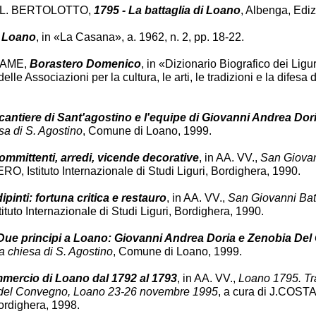
 L. BERTOLOTTO,
1795 - La battaglia di Loano
, Albenga, Ediz
,
Loano
, in «La Casana», a. 1962, n. 2, pp. 18-22.
CAME,
Borastero Domenico
, in «Dizionario Biografico dei Liguri
elle Associazioni per la cultura, le arti, le tradizioni e la difes
l cantiere di Sant'agostino e l'equipe di Giovanni Andrea Dor
sa di S. Agostino
, Comune di Loano, 1999.
ommittenti, arredi, vicende decorative
, in AA. VV.,
San Giovann
O, Istituto Internazionale di Studi Liguri, Bordighera, 1990.
dipinti: fortuna critica e restauro
, in AA. VV.,
San Giovanni Batti
uto Internazionale di Studi Liguri, Bordighera, 1990.
Due principi a Loano: Giovanni Andrea Doria e Zenobia Del 
a chiesa di S. Agostino
, Comune di Loano, 1999.
mercio di Loano dal 1792 al 1793
, in AA. VV.,
Loano 1795. Tra
ti del Convegno, Loano 23-26 novembre 1995
, a cura di J.COST
Bordighera, 1998.