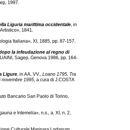
ep, 1997.
a Liguria marittima occidentale
, in
Artistico», 1841.
nologia Italiana», XI, 1885, pp. 87-157.
a dopo la infeudazione al regno di
 QUAINI, Sagep, Genova 1986, pp. 164-
a Ligure
, in AA. VV.,
Loano 1795. Tra
-26 novembre 1995
, a cura di J.COSTA
tituto Bancario San Paolo di Torino,
gauna e Intemelia», n.s., a. XI, n. 2,
zione Culturale Marinara Lodanum,