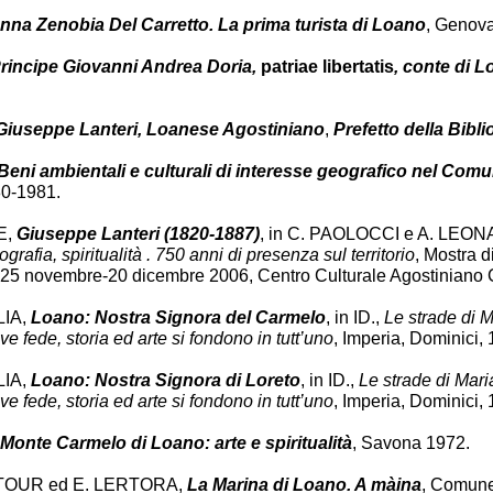
nna Zenobia Del Carretto. La prima turista di Loano
, Genov
 Principe Giovanni Andrea Doria,
patriae libertatis
, conte di L
 Giuseppe Lanteri, Loanese Agostiniano
,
Prefetto della Bibl
Beni ambientali e culturali di interesse geografico nel Com
80-1981.
E,
Giuseppe Lanteri (1820-1887)
, in C. PAOLOCCI e A. LEO
ografia, spiritualità . 750 anni di presenza sul territorio
, Mostra 
 25 novembre-20 dicembre 2006, Centro Culturale Agostiniano 
LIA,
Loano: Nostra Signora del Carmelo
, in ID.,
Le strade di M
ve fede, storia ed arte si fondono in tutt’uno
, Imperia, Dominici, 
LIA,
Loano: Nostra Signora di Loreto
, in ID.,
Le strade di Maria
ve fede, storia ed arte si fondono in tutt’uno
, Imperia, Dominici, 
Monte Carmelo di Loano: arte e spiritualità
, Savona 1972.
TOUR ed E. LERTORA,
La Marina di Loano. A màina
, Comune