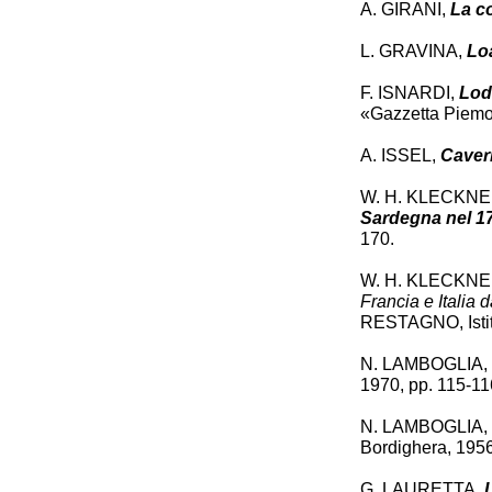
A. GIRANI,
La c
L. GRAVINA,
Loa
F. ISNARDI,
Lod
«Gazzetta Piemont
A. ISSEL,
Cavern
W. H. KLECKN
Sardegna nel 1
170.
W. H. KLECKN
Francia e Italia
RESTAGNO, Istitu
N. LAMBOGLIA,
1970, pp. 115-11
N. LAMBOGLIA,
Bordighera, 1956
G. LAURETTA,