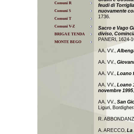
Comuni R
feudi di Torrigl
Comuni S
nuovamente comp
1736.
Comuni T
Comuni V-Z
Sacro e Vago Gi
diviso, Cominc
BRIGA E TENDA
PANERI, 1624-165
MONTE BEGO
AA. VV.,
Albeng
AA. VV.,
Giovann
AA. VV.,
Loano f
AA. VV.,
Loano 1
novembre 1995
AA. VV.,
San Gio
Liguri, Bordigher
R. ABBONDANZ
A. ARECCO,
La 