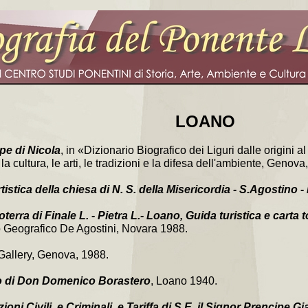
LOANO
pe di Nicola
, in «Dizionario Biografico dei Liguri dalle origini al
la cultura, le arti, le tradizioni e la difesa dell'ambiente, Genov
tistica della chiesa di N. S. della Misericordia - S.Agostino 
roterra di Finale L. - Pietra L.- Loano, Guida turistica e carta
to Geografico De Agostini, Novara 1988.
Gallery, Genova, 1988.
o di Don Domenico Borastero
, Loano 1940.
ioni Civili, e Criminali, e Tariffa di S.E. il Signor Prencipe G