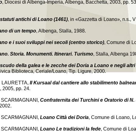
o
, Diocesi di Albenga-Imperia, Albenga, Bacchetta, 2003, pp. 53
 statuti antichi di Loano (1461)
, in «Gazzetta di Loano», n.s., VI
ano di un tempo
, Albenga, Stalla, 1988.
no e i suoi sviluppi nei secoli (centro storico)
, Comune di L
no. Storia. Monumenti. Itinerari. Turismo
, Stalla, Albenga 19
scudo della galea e le zecche dei Doria a Loano e negli altri 
vica Biblioteca, Ceriale/Loano, Tip. Ligure, 2000.
. LAURETTA,
Il Kursaal dal cantiere allo stabilimento balnea
 2005, pp. 24.
A. SCARMAGNANI,
Confraternita dei Turchini e Oratorio di N.
 2002.
A. SCARMAGNANI,
Loano Città dei Doria
, Comune di Loano, L
A. SCARMAGNANI,
Loano Le tradizioni la fede
, Comune di Loa