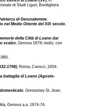
tro storico di Loano (SV)
, in
azionale di Studi Liguri, Bordighera
atriarca di Gerusalemme.
rio nel Medio Oriente del XIX secolo
,
memorie della Città di Loano dai
no scalzo
, Genova 1879; riediz. con
1980.
1632-1708)
, Roma, Carocci, 2004.
lla battaglia di Loano (Agosto-
ddomesticato
, Gressoney St. Jean,
edita, Genova a.a. 1974-74.