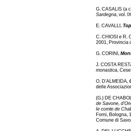
G. CASALIS (a cu
Sardegna
, vol. 
E. CAVALLI,
Top
C. CHIOSI e R.
2001, Provincia 
G. CORINI,
Mons
J. COSTA RES
monastica
, Cese
O. D'ALMEIDA,
C
delle Associazioni
(G.) DE CHABO
de Savone, d'One
le comte de Chabr
Forni, Bologna, 1
Comune di Savona