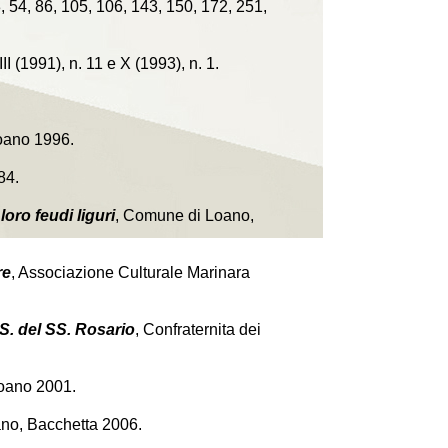
, 54, 86, 105, 106, 143, 150, 172, 251,
II (1991), n. 11 e X (1993), n. 1.
oano 1996.
84.
loro feudi liguri
, Comune di Loano,
re
, Associazione Culturale Marinara
 S. del SS. Rosario
, Confraternita dei
oano 2001.
no, Bacchetta 2006.