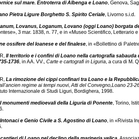
ornice sul mare. Entroterra di Albenga e Loano
, Genova, Sag
no Pietra Ligure Borghetto S. Spirito
Ceriale
, Livorno s.i.d.
anum, Lovanus, Loganum, Lovano (oggi Loano) borgata dell
ese», 3 mar. 1838, n. 77, e in «Museo Scientifico, Letterario e 
e ossifere del loanese e del finalese
, in «Bollettino di Palet
ER,
Il territorio e i confini di Loano nella cartografia sabaud
735-1736
, in AA. VV.,
Carte e cartografi in Liguria
, a cura di M.
ER,
La rimozione dei cippi confinari tra Loano e la Repubblic
 dall'ancien regime ai tempi nuovi, Atti del Convegno,Loano 23
to Internazionale di Studi Liguri, Bordighera, 1998.
I monumenti medioevali della Liguria di Ponente
, Torino, Is
6.
Intonaci e Genio Civile a S. Agostino di Loano
, in «Rivista In
.
I cantieri di Loano nel declino della marineria velica
, Associa