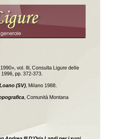
 1990», vol. III, Consulta Ligure delle
a, 1996, pp. 372-373.
- Loano (SV)
, Milano 1988.
 topografica
, Comunità Montana
ian Andrea III D'Oria Landi per i suoi