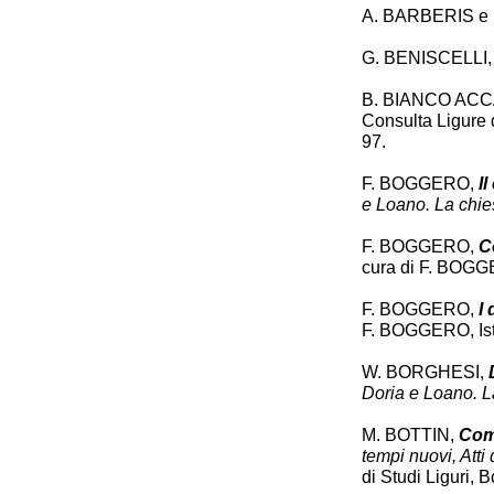
A. BARBERIS e
G. BENISCELLI
B. BIANCO AC
Consulta Ligure d
97.
F. BOGGERO,
I
e Loano. La chie
F. BOGGERO,
C
cura di F. BOGGER
F. BOGGERO,
I 
F. BOGGERO, Istit
W. BORGHESI,
Doria e Loano. L
M. BOTTIN,
Com
tempi nuovi, At
di Studi Liguri, 