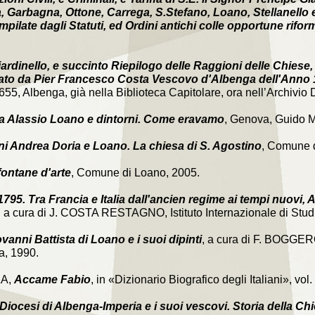
ia, Garbagna, Ottone, Carrega, S.Stefano, Loano, Stellanello
ilate dagli Statuti, ed Ordini antichi colle opportune rifor
ardinello, e succinto Riepilogo delle Raggioni delle Chiese,
iato da Pier Francesco Costa Vescovo d'Albenga dell'Anno
5, Albenga, già nella Biblioteca Capitolare, ora nell’Archivio 
a Alassio Loano e dintorni. Come eravamo
, Genova, Guido 
i Andrea Doria e Loano. La chiesa di S. Agostino
, Comune 
ontane d'arte
, Comune di Loano, 2005.
795. Tra Francia e Italia dall'ancien regime ai tempi nuovi,
, a cura di J. COSTA RESTAGNO, Istituto Internazionale di Studi
vanni Battista di Loano e i suoi dipinti
, a cura di F. BOGGERO,
a, 1990.
A,
Accame Fabio
, in «Dizionario Biografico degli Italiani», vol
Diocesi di Albenga-Imperia e i suoi vescovi. Storia della Chie