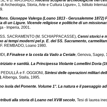
ESE e B. MASSABÒ,
Recenti scoperte archeologiche nel cen
 di Archeologia, Storia, Arte e Cultura Ligure», 1, Istituto Intern
9.
ons. Giuseppe Valerga (Loano 1813 - Gerusalemme 1872) P
ta di un Ligure. Vicende religiose e politiche di un missiona
ga - Imperia, 2001.
L SS. SACRAMENTO (M. SCHIAPPACASSE),
Cenni storici e 
ino ai tempi moderni pel p. E. del SS. Sacramento, carmelita
 P. F. REMBADO, Loano 1980.
ODI,
Il Finalese e la costa da Vado a Ceriale
, Genova, Sagep, 
triziato e santità. La Principessa Violante Lomellini Doria (
 PEDULLÀ e F. OGGIONI,
Sintesi delle operazioni militari de
)
, Albenga, Stalla, 1995.
o isola del Ponente. Volume 1°. La natura e il paesaggio a
ributi alla storia di Loano nel XVIII secolo
, Tesi di laurea in