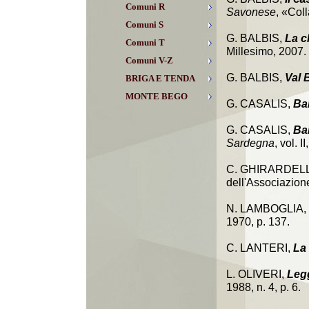
Comuni R
Savonese
, «Col
Comuni S
G. BALBIS,
La c
Comuni T
Millesimo, 2007.
Comuni V-Z
G. BALBIS,
Val 
BRIGA E TENDA
MONTE BEGO
G. CASALIS,
Ba
G. CASALIS,
Ba
Sardegna
, vol. 
C. GHIRARDEL
dell'Associazione
N. LAMBOGLIA,
1970, p. 137.
C. LANTERI,
La
L. OLIVERI,
Legg
1988, n. 4, p. 6.