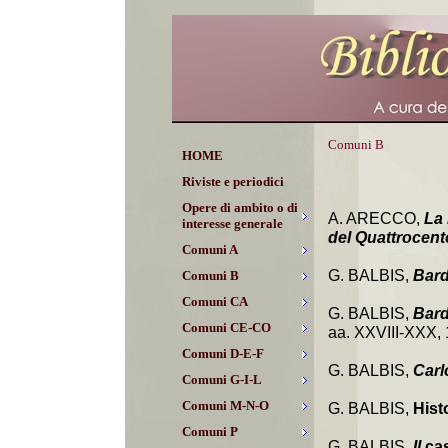
Comuni B
HOME
Riviste e periodici
Opere di ambito o di
A. ARECCO,
La 
interesse generale
del Quattrocent
Comuni A
G. BALBIS,
Bard
Comuni B
Comuni CA
G. BALBIS,
Bard
Comuni CE-CO
aa. XXVIII-XXX, 
Comuni D-E-F
G. BALBIS,
Carl
Comuni G-I-L
Comuni M-N-O
G. BALBIS,
Hist
Comuni P
G. BALBIS,
Il
ca