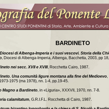
BARDINETO
Diocesi di Albenga-Imperia e i suoi vescovi. Storia della Chie
o
, Diocesi di Albenga-Imperia, Albenga, Bacchetta, 2003, pp 18,
ineto nei secc. XVII e XVIII
, Rocchetta Cairo, 1987.
ineto. Una comunità ligure montana alla fine del Medioevo
,
1973-1975 (ma 1978), nn. 1-4, pp.19-45.
o Magno a Bardineto
, in «Liguria», XXXVII, 1970, nn. 7-8.
oria calamitatum
, G.R.I.F.L. Rocchetta di Cairo, 1987.
strum
bizantino longobardo e la chiesa di S. Nicolò a Bardi