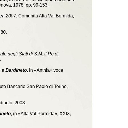
Genova, 1978, pp. 99-153.
nea 2007
, Comunità Alta Val Bormida,
980.
le degli Stati di S.M. il Re di
.
o e Bardineto
, in «Anthia» voce
tituto Bancario San Paolo di Torino,
dineto, 2003.
dineto
, in «Alta Val Bormida», XXIX,