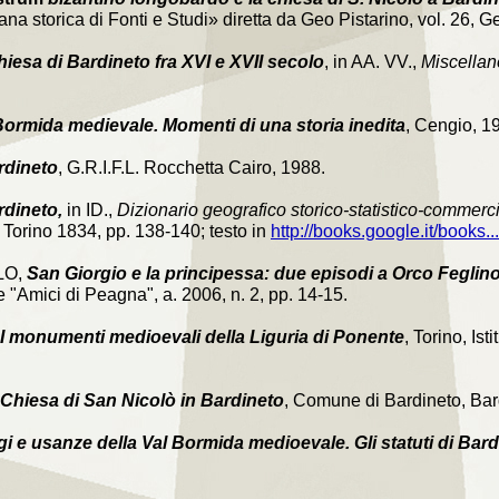
lana storica di Fonti e Studi» diretta da Geo Pistarino, vol. 26, 
hiesa di Bardineto fra XVI e XVII secolo
, in AA. VV.,
Miscella
Bormida medievale. Momenti di una storia inedita
, Cengio, 1
rdineto
, G.R.I.F.L. Rocchetta Cairo, 1988.
rdineto,
in ID.,
Dizionario geografico storico-statistico-commercia
II, Torino 1834, pp. 138-140; testo in
http://books.google.it/books...
LO,
San Giorgio e la principessa: due episodi a Orco Feglin
 "Amici di Peagna", a. 2006, n. 2, pp. 14-15.
I monumenti medioevali della Liguria di Ponente
, Torino, Is
 Chiesa di San Nicolò in Bardineto
, Comune di Bardineto, Bar
i e usanze della Val Bormida medioevale. Gli statuti di Bar