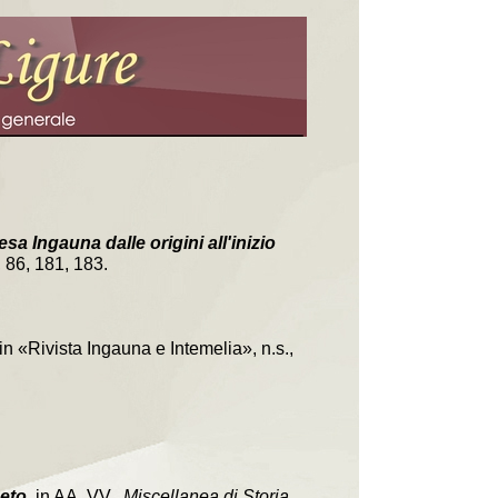
sa Ingauna dalle origini all'inizio
 86, 181, 183.
 in «Rivista Ingauna e Intemelia», n.s.,
neto
, in AA. VV.,
Miscellanea di Storia