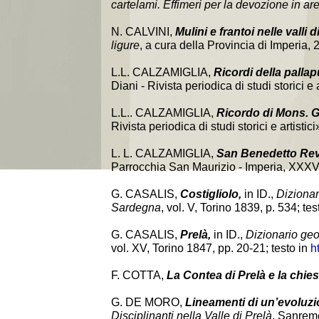
cartelami. Effimeri per la devozione in a
N. CALVINI,
Mulini e frantoi nelle valli 
ligure
, a cura della Provincia di Imperia, 2
L.L. CALZAMIGLIA,
Ricordi della palla
Diani - Rivista periodica di studi storici e
L.L.. CALZAMIGLIA,
Ricordo di Mons. 
Rivista periodica di studi storici e artisti
L. L. CALZAMIGLIA,
San Benedetto Reve
Parrocchia San Maurizio - Imperia, XXXVI 
G. CASALIS,
Costigliolo,
in ID.,
Dizionari
Sardegna
, vol. V, Torino 1839, p. 534; tes
G. CASALIS,
Prelà,
in ID.,
Dizionario geog
vol. XV, Torino 1847, pp. 20-21; testo in
h
F. COTTA,
La Contea di Prelà e la chie
G. DE MORO,
Lineamenti di un’evoluzi
Disciplinanti nella Valle di Prelà
, Sanrem