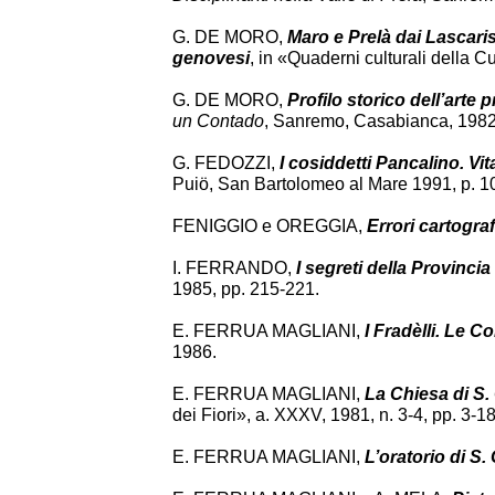
G. DE MORO,
Maro e Prelà dai Lascari
genovesi
, in «Quaderni culturali della 
G. DE MORO,
Profilo storico dell’arte 
un Contado
, Sanremo, Casabianca, 1982
G. FEDOZZI,
I cosiddetti Pancalino. Vit
Puiö, San Bartolomeo al Mare 1991, p. 1
FENIGGIO e OREGGIA,
Errori cartograf
I. FERRANDO,
I segreti della Provincia
1985, pp. 215-221.
E. FERRUA MAGLIANI,
I Fradèlli. Le Co
1986.
E. FERRUA MAGLIANI,
La Chiesa di S.
dei Fiori», a. XXXV, 1981, n. 3-4, pp. 3-18
E. FERRUA MAGLIANI,
L’oratorio di S.