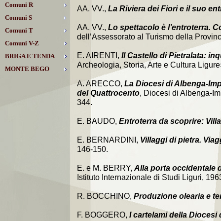
Comuni R
AA. VV.,
La Riviera dei Fiori e il suo en
Comuni S
AA. VV.,
Lo spettacolo è l’entroterra. Co
Comuni T
dell’Assessorato al Turismo della Provinci
Comuni V-Z
E. AIRENTI,
Il Castello di Pietralata: 
BRIGA E TENDA
Archeologia, Storia, Arte e Cultura Ligure»
MONTE BEGO
A. ARECCO,
La Diocesi di Albenga-Imper
del Quattrocento
, Diocesi di Albenga-Im
344.
E. BAUDO,
Entroterra da scoprire: Villa
E. BERNARDINI,
Villaggi di pietra. Viag
146-150.
E. e M. BERRY,
Alla porta occidentale d
Istituto Internazionale di Studi Liguri, 19
R. BOCCHINO,
Produzione olearia e ter
F. BOGGERO,
I cartelami della Diocesi