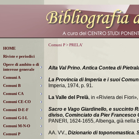
Comuni P > PRELA'
HOME
Riviste e periodici
Opere di ambito o di
Alta Val Prino. Antica Contea di Pietral
interesse generale
Comuni A
La Provincia di Imperia e i suoi Comun
Imperia, 1974, p. 91.
Comuni B
Comuni CA
La Valle del Prelà
, in «Riviera dei Fiori»
Comuni CE-CO
Sacro e Vago Giardinello, e succinto R
Comuni D-E-F
diviso, Cominciato da Pier Francesco
Comuni G-I-L
PANERI, 1624-1655, Albenga, già nella Bib
Comuni M-N-O
AA. VV.,
Dizionario di toponomastica. St
Comuni P