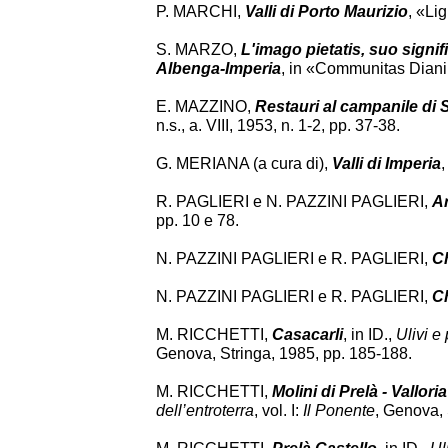
P. MARCHI,
Valli di Porto Maurizio
, «Li
S. MARZO,
L'imago pietatis, suo signi
Albenga-Imperia
, in «Communitas Diani -
E. MAZZINO,
Restauri al campanile di S
n.s., a. VIII, 1953, n. 1-2, pp. 37-38.
G. MERIANA (a cura di),
Valli di Imperia
R. PAGLIERI e N. PAZZINI PAGLIERI,
Ar
pp. 10 e 78.
N. PAZZINI PAGLIERI e R. PAGLIERI,
Ch
N. PAZZINI PAGLIERI e R. PAGLIERI,
Ch
M. RICCHETTI,
Casacarli
, in ID.,
Ulivi e 
Genova, Stringa, 1985, pp. 185-188.
M. RICCHETTI,
Molini di Prelà - Valloria
dell’entroterra
, vol. I:
Il Ponente
, Genova, 