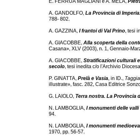
E. FERRUA MAGLIANI e A. MELA,
Pietr
A. GANDOLFO,
La Provincia di Imperia. 
788- 802.
A. GAZZINA,
I frantoi di Val Prino
, tesi 
A. GIACOBBE,
Alla scoperta della conte
Casana», XLV (2003), n. 1, Gennaio-Marz
A. GIACOBBE,
Stratificazioni culturali
secolo
, tesi inedita c/o l'Archivio Dioce
P. GINATTA,
Prelà e Vasia
, in ID.,
Taggia
illustrate», fasc. 282, Casa Editrice Son
G. LAIOLO,
Terra nostra. La Provincia 
N. LAMBOGLIA,
I monumenti delle valli
94.
N. LAMBOGLIA,
I monumenti medioevali
1970, pp. 56-57.