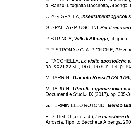
di Ranzo, Litografia Bacchetta, Albenga, 
C. e G. SPALLA,
Insediamenti agricoli st
G. SPALLA e P. UGOLINI,
Per il recuper
P. STRINGA,
Valli di Albenga
, «Liguria 
P. P. STRONA e G. A. PIGNONE,
Pieve d
L. TACCHELLA,
Le visite apostoliche a
aa. XXXI-XXXIII, 1976-1978, n. 1-4, p. 10
M. TARRINI,
Giacinto Rossi (1724-1796
M. TARRINI,
I Peretti, organari milanes
Documenti e Studi», IX (2017), pp. 335-3
G. TERMINIELLO ROTONDI,
Benso Giu
F. D. TIGLIO (a cura di),
Le maschere di
Arroscia, Tipolito Bacchetta Albenga, 200