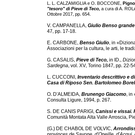
L. L. CALZAMIGLIA e O. BOCCONE,
Pigno
"tesoro" di Pieve di Teco,
a cura di A. ROL
Ottobre 2017, pp. 654.
V. CAMPANELLA,
Giulio Benso grande p
47, pp. 17-18.
E. CARBONE,
Benso Giulio
, in «Diziona
Associazioni per la cultura, le arti, le tr
G. CASALIS,
Pieve di Teco,
in ID.,
Dizion
Sardegna
, vol. XV, Torino 1847, pp. 22-54
L. CUCCONI,
Inventario descrittivo e di
Casa di Riposo Sen. Bartolomeo Borell
O. D'ALMEIDA,
Brunengo Giacomo
, in
Consulta Ligure, 1994, p. 267.
S. DE CANIS PARIGI,
Canissi e vissai. R
Comunità Montata Alta Valle Arroscia, Pi
(G.) DE CHABOL DE VOLVIC,
Arrondiss
provinces de Savone, d'Oneille, d'Acqui, 