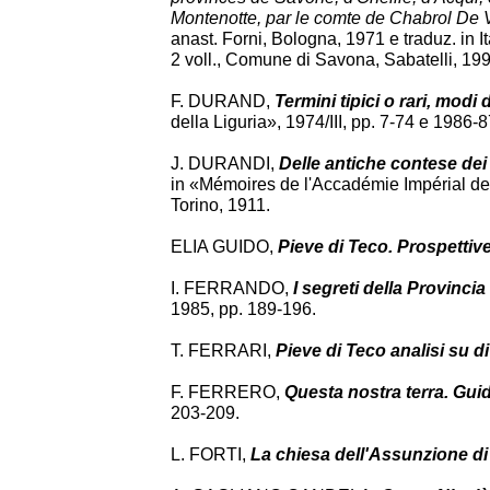
Montenotte, par le comte de Chabrol De Vo
anast. Forni, Bologna, 1971 e traduz. in I
2 voll., Comune di Savona, Sabatelli, 199
F. DURAND,
Termini tipici o rari, modi 
della Liguria», 1974/III, pp. 7-74 e 1986-87/
J. DURANDI,
Delle antiche contese dei 
in «Mémoires de l'Accadémie Impérial des
Torino, 1911.
ELIA GUIDO,
Pieve di Teco. Prospettive
I. FERRANDO,
I segreti della Provincia
1985, pp. 189-196.
T. FERRARI,
Pieve di Teco analisi su 
F. FERRERO,
Questa nostra terra. Guida
203-209.
L. FORTI,
La chiesa dell'Assunzione di