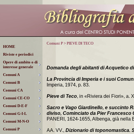
Comuni P > PIEVE DI TECO
HOME
Riviste e periodici
Opere di ambito o di
interesse generale
Domanda degli abitanti di Acquetico di
Comuni A
La Provincia di Imperia e i suoi Comun
Comuni B
Imperia, 1974, p. 83.
Comuni CA
Pieve di Teco
, in «Riviera dei Fiori», a. 
Comuni CE-CO
Comuni D-E-F
Sacro e Vago Giardinello, e succinto R
diviso, Cominciato da Pier Francesco
Comuni G-I-L
PANERI, 1624-1655, Albenga, già nella Bib
Comuni M-N-O
Comuni P
AA. VV.,
Dizionario di toponomastica. St