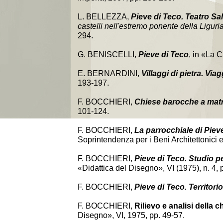
L. BELLEZZA,
Pieve di Teco. Teatro Sal
castelli nell'estremo ponente della Liguri
294.
G. BENISCELLI,
Pieve di Teco
, in «La C
E. BERNARDINI,
Villaggi di pietra. Viag
193-197.
F. BOCCHIERI,
Chiese barocche a matric
101-124.
F. BOCCHIERI,
La parrocchiale di Piev
Soprintendenza per i Beni Architettonici 
F. BOCCHIERI,
Pieve di Teco. Studio p
«Didattica del Disegno», VI (1975), n. 4, 
F. BOCCHIERI,
Pieve di Teco. Territori
F. BOCCHIERI,
Rilievo e analisi della 
Disegno», VI, 1975, pp. 49-57.