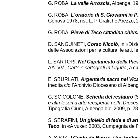
G. ROBA,
La valle Arroscia
, Albenga, 1
G. ROBA,
L'oratorio di S. Giovanni in Pi
Genova 1978, rist. L. P Grafiche Arezzo, 
G. ROBA,
Pieve di Teco cittadina chiusa
D. SANGUINETI,
Corso Nicolò
, in «Diz
delle Associazioni per la cultura, le arti,
L. SARTORI,
Nel Capitaneato della Pieve
AA. VV.,
Carte e cartografi in Liguria
, a c
E. SBURLATI,
Argenteria sacra nel Vicar
inedita c/o l'Archivio Diocesano di Alben
G. SCICOLONE,
Scheda del restauro
(S
e altri tesori d'arte recuperati nella Dioc
Tipografia Ciuni, Albenga dic. 2009, p. 28
S. SERAFINI,
Un gioiello di fede e di ar
Teco
, in «A vuxe» 2003, Cumpagnia de l
A. SISTA,
I Guido da Ranzo. Una bottega