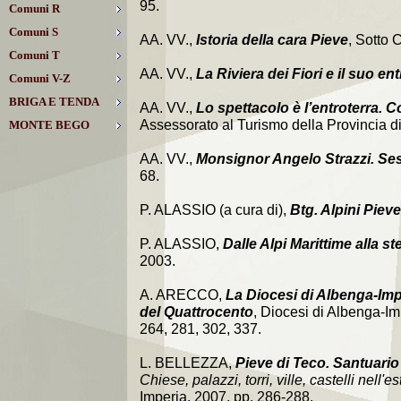
95.
Comuni R
Comuni S
AA. VV.,
Istoria della cara Pieve
, Sotto 
Comuni T
AA. VV.,
La Riviera dei Fiori e il suo en
Comuni V-Z
BRIGA E TENDA
AA. VV.,
Lo spettacolo è l’entroterra. Co
Assessorato al Turismo della Provincia di 
MONTE BEGO
AA. VV.,
Monsignor Angelo Strazzi. Ses
68.
P. ALASSIO (a cura di),
Btg. Alpini Piev
P. ALASSIO,
Dalle Alpi Marittime alla s
2003.
A. ARECCO,
La Diocesi di Albenga-Imper
del Quattrocento
, Diocesi di Albenga-Im
264, 281, 302, 337.
L. BELLEZZA,
Pieve di Teco. Santuario
Chiese, palazzi, torri, ville, castelli nell
Imperia, 2007, pp. 286-288.