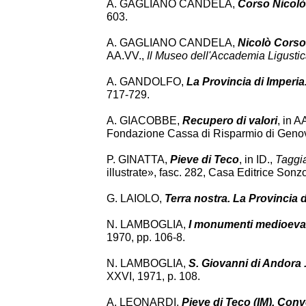
A. GAGLIANO CANDELA,
Corso Nicolò
603.
A. GAGLIANO CANDELA,
Nicolò Corso
AA.VV.,
Il Museo dell'Accademia Ligustica
A. GANDOLFO,
La Provincia di Imperia. 
717-729.
A. GIACOBBE,
Recupero di valori
, in A
Fondazione Cassa di Risparmio di Genov
P. GINATTA,
Pieve di Teco
, in ID.,
Taggia
illustrate», fasc. 282, Casa Editrice Sonz
G. LAIOLO,
Terra nostra. La Provincia 
N. LAMBOGLIA,
I monumenti medioevali
1970, pp. 106-8.
N. LAMBOGLIA,
S. Giovanni di Andora .
XXVI, 1971, p. 108.
A. LEONARDI,
Pieve di Teco (IM). Conv