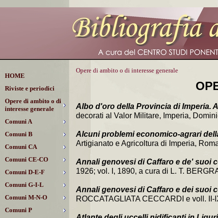
Opere di ambito o di interesse generale
HOME
OPE
Riviste e periodici
Opere di ambito o di
Albo d'oro della Provincia di Imperia
interesse generale
decorati al Valor Militare, Imperia, Domini
Comuni A
Alcuni problemi economico-agrari della 
Comuni B
Artigianato e Agricoltura di Imperia, Rom
Comuni CA
Comuni CE-CO
Annali genovesi di Caffaro e de' suoi c
1926; vol. I, 1890, a cura di L. T. BER
Comuni D-E-F
Comuni G-I-L
Annali genovesi di Caffaro e dei suoi c
Comuni M-N-O
ROCCATAGLIATA CECCARDI e voll. II-I
Comuni P
Atlante degli uccelli nidificanti in Ligur