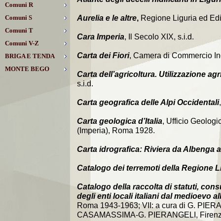
Comuni R
Comuni S
Aurelia e le altre
,
Regione Liguria ed Edi
Comuni T
Cara Imperia
, Il Secolo XIX, s.i.d.
Comuni V-Z
Carta dei Fiori
, Camera di Commercio Indu
BRIGA E TENDA
MONTE BEGO
Carta dell’agricoltura. Utilizzazione ag
s.i.d.
Carta geografica delle Alpi Occidentali
Carta geologica d’Italia
, Ufficio Geolog
(Imperia), Roma 1928.
Carta idrografica: Riviera da Albenga 
Catalogo dei terremoti della Regione L
Catalogo della raccolta di statuti, consu
degli enti locali italiani dal medioevo al
Roma 1943-1963; VII: a cura di G. PIER
CASAMASSIMA-G. PIERANGELI, Firenz