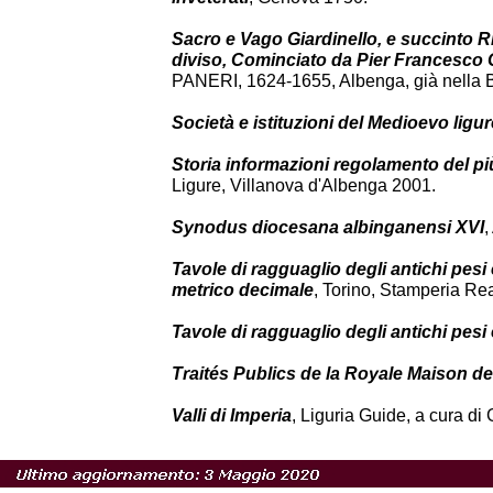
Sacro e Vago Giardinello, e succinto R
diviso, Cominciato da Pier Francesco
PANERI, 1624-1655, Albenga, già nella Bi
Società e istituzioni del Medioevo ligur
Storia informazioni regolamento del pi
Ligure, Villanova d'Albenga 2001.
Synodus diocesana albinganensi XVI
,
Tavole di ragguaglio degli antichi pesi 
metrico decimale
, Torino, Stamperia Re
Tavole di ragguaglio degli antichi pesi
Traités Publics de la Royale Maison d
Valli di Imperia
, Liguria Guide, a cura di
Vocabolario delle parlate liguri
, Consult
dell'ambiente, Genova, vol. I 1985, vol. II 